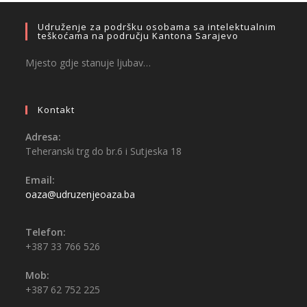
Udruženje za podršku osobama sa intelektualnim
teškoćama na području Kantona Sarajevo
Mjesto gdje stanuje ljubav…
Kontakt
Adresa:
Teheranski trg do br.6 i Sutjeska 18
Email:
oaza@udruzenjeoaza.ba
Telefon:
+387 33 766 526
Mob:
+387 62 752 225