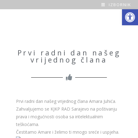
IZBORNIK
Open toolbar
O
a
z
a
Prvi radni dan našeg
vrijednog člana
H
o
m
e
Prvi radni dan našeg vrijednog člana Amara Juhića.
Zahvaljujemo se KJKP RAD Sarajevo na poštivanju
prava i mogućnosti osoba sa intelektualnim
teškoćama.
Čestitamo Amare i želimo ti mnogo sreće i uspjeha.