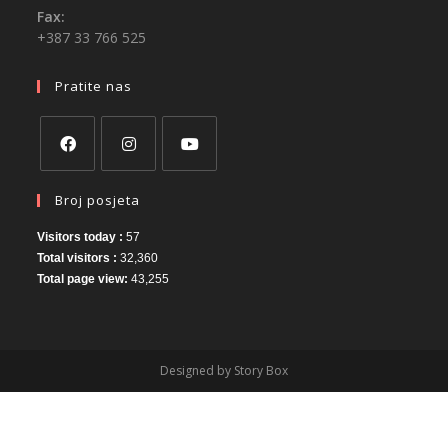
Fax:
+387 33 766 525
Pratite nas
Broj posjeta
Visitors today :
57
Total visitors :
32,360
Total page view:
43,255
Designed by Story Box