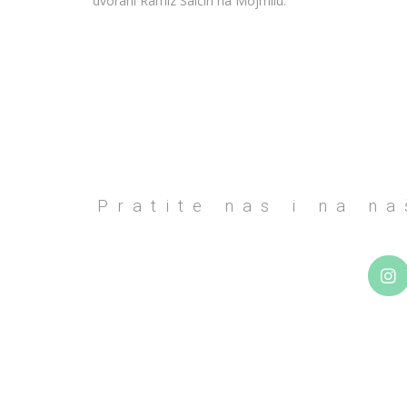
dvorani Ramiz Salčin na Mojmilu.
Pratite nas i na n