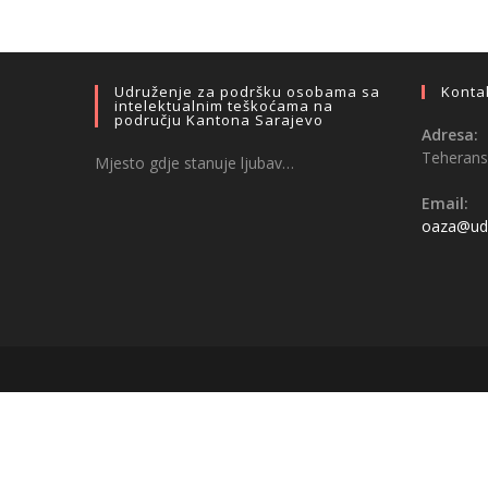
Udruženje za podršku osobama sa
Konta
intelektualnim teškoćama na
području Kantona Sarajevo
Adresa:
Teheransk
Mjesto gdje stanuje ljubav…
Email:
oaza@udr