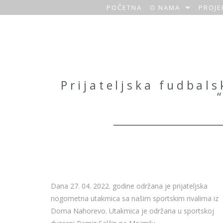
POČETNA
O NAMA
PROJE
O
a
z
a
Prijateljska fudbal
H
o
m
e
Dana 27. 04. 2022. godine održana je prijateljska
nogometna utakmica sa našim sportskim rivalima iz
Doma Nahorevo. Utakmica je održana u sportskoj