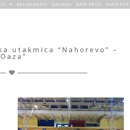
KTI
AKTUELNOSTI
GALERIJA
NAŠE PRIČE
KAKO POS
ska utakmica “Nahorevo” –
“Oaza”