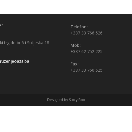
kt
Telefon:
+387 33 766 526
i trg do br.6 i Sutjeska 18
Mob:
+387 62 752 225
uzenjeoaza.ba
Fax:
+387 33 766 525
Designed by Story Box