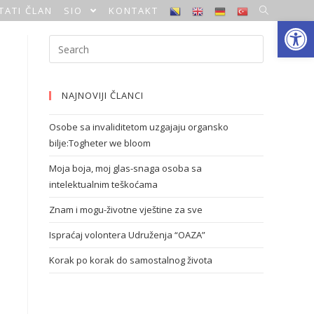
TATI ČLAN
SIO
KONTAKT
Open toolbar
NAJNOVIJI ČLANCI
Osobe sa invaliditetom uzgajaju organsko
bilje:Togheter we bloom
Moja boja, moj glas-snaga osoba sa
intelektualnim teškoćama
Znam i mogu-životne vještine za sve
Ispraćaj volontera Udruženja “OAZA”
Korak po korak do samostalnog života