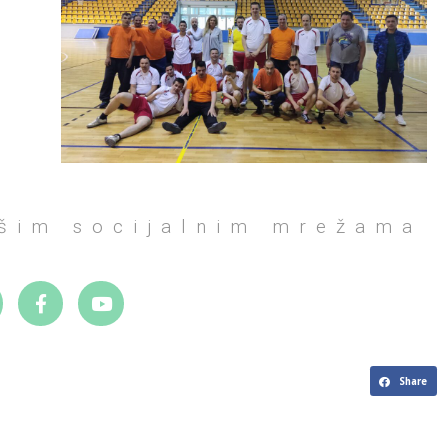
ašim socijalnim mrežama
Share