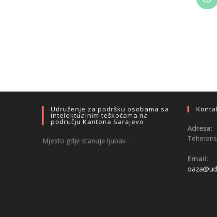
Udruženje za podršku osobama sa
Konta
intelektualnim teškoćama na
području Kantona Sarajevo
Adresa:
Teheransk
Mjesto gdje stanuje ljubav…
Email:
oaza@udr