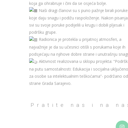
koja ga ohrabruje i čini da se osjeća bolje.
Naši dragi članovi su s puno pažnje birali poruke
koje daju snagu i podižu raspoloženje. Nakon pisanja
svi su svoje poruke podijelili u krugu i dobili pljesak i
podršku grupe.
Radionica je protekla u prijatnoj atmosferi, a
najvažnije je da su učesnici otišli s porukama koje ih
podsjećaju na njihove dobre strane i unutrašnju snag
Aktivnost realizovana u sklopu projekta: “Podrš
na putu samostalnosti: Edukacija i socijalna uključen
za osobe sa intelektualnim teškoćama”- podržano od
strane Grada Sarajevo.
Pratite nas i na n