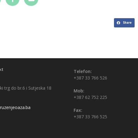
Share
kt
Telefon:
+387 33 766 526
i trg do br.6 i Sutjeska 18
Mob:
+387 62 752 225
uzenjeoaza.ba
Fax:
+387 33 766 525