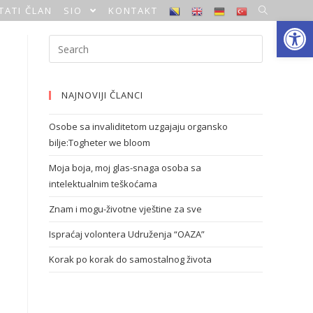
TATI ČLAN
SIO
KONTAKT
Open toolbar
NAJNOVIJI ČLANCI
Osobe sa invaliditetom uzgajaju organsko
bilje:Togheter we bloom
Moja boja, moj glas-snaga osoba sa
intelektualnim teškoćama
Znam i mogu-životne vještine za sve
Ispraćaj volontera Udruženja “OAZA”
Korak po korak do samostalnog života