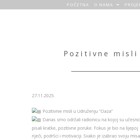
POČETNA
O NAMA
PROJE
O
a
z
a
Pozitivne misl
H
o
m
27.11.2025.
e
Pozitivnie misli u Udruženju “Oaza”
Danas smo održali radionicu na kojoj su učesnic
pisali kratke, pozitivne poruke. Fokus je bio na lijepoj
riječi, podršci i motivaciji. Svako je izabrao svoju mis