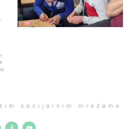
,
u.
ka
ost
ašim socijalnim mrežama