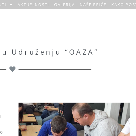
KTI
AKTUELNOSTI
GALERIJA
NAŠE PRIČE
KAKO POS
i u Udruženju “OAZA”
i
ao