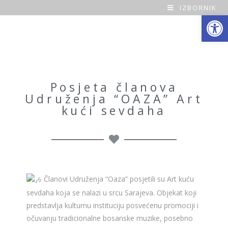
IZBORNIK
Open toolbar
O
a
z
a
Posjeta članova
Udruženja “OAZA” Art
H
kući sevdaha
o
m
e
Članovi Udruženja “Oaza” posjetili su Art kuću
sevdaha koja se nalazi u srcu Sarajeva. Objekat koji
predstavlja kulturnu instituciju posvećenu promociji i
očuvanju tradicionalne bosanske muzike, posebno