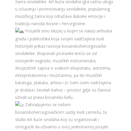
žanra sevdalinke. Art kuća sevdaha igra važnu ulogu
u očuvanju i promovisanju sevdalinke, popularnog
muzičkog žanra koji odražava duboke emocije i
tradiciju naroda Bosne i Hercegovine.
Posjetili smo Muzej u kojim se nalazi arhivska
građa i publicistika koja svojim sadržajima nudi
historijski prikaz razvoja bosanskohercegovačke
sevdalinke. Eksponati postavke kreću se od
osvojenih nagrada, muzičkih instrumenata,
dvojezičnih zapisa o svakom eksponatu, autorima,
interpretatorima i muzičarima, pa do muzičkih
kataloga, plakata, arhiva i sl. Svim ovim sadržajima
je dodata i Sevdah kahva – prostor gdje su članovi
uživali uz pravu bosansku kafu.
Zahvaljujemo se našem
bosanskohercegovačkom sazliji Avdi Lemešu, te
službi Art kuće sevdaha koji su organizovali i
omogućili da uživamo u ovoj jedinstvenoj posjeti.