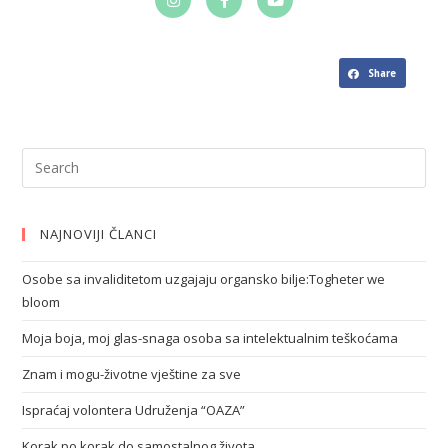
Share
NAJNOVIJI ČLANCI
Osobe sa invaliditetom uzgajaju organsko bilje:Togheter we
bloom
Moja boja, moj glas-snaga osoba sa intelektualnim teškoćama
Znam i mogu-životne vještine za sve
Ispraćaj volontera Udruženja “OAZA”
Korak po korak do samostalnog života