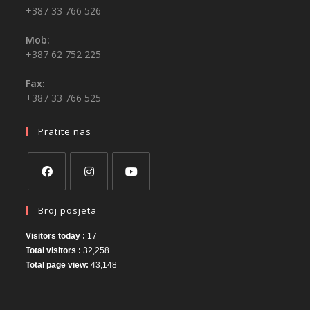
+387 33 766 526
Mob:
+387 62 752 225
Fax:
+387 33 766 525
Pratite nas
Broj posjeta
Visitors today :
17
Total visitors :
32,258
Total page view:
43,148