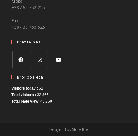
Mob:
+387 62 752 225
Fax:
+387 33 766 525
Pratite nas
Broj posjeta
Visitors today :
62
Total visitors :
32,365
Total page view:
43,260
Designed by Story Box