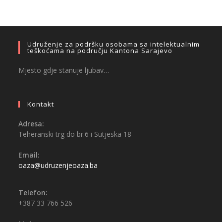
Udruženje za podršku osobama sa intelektualnim
teškoćama na području Kantona Sarajevo
Mjesto gdje stanuje ljubav…
Kontakt
Adresa:
Teheranski trg do br.6 i Sutjeska 18
Email:
oaza@udruzenjeoaza.ba
Telefon:
+387 33 766 526