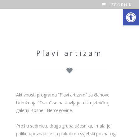
IZBORNIK
Open toolbar
O
a
z
a
Plavi artizam
H
o
m
Aktivnosti programa “Plavi artizam” za članove
e
Udruženja “Oaza” se nastavljaju u Umjetničkoj
galeriji Bosne i Hercegovine.
Prošlu sedmicu, druga grupa učesnika, imala je
priliku upoznati se sa plakatima svjetski poznatog