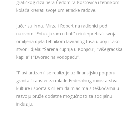
grafičkog dizajnera Čedomira Kostovića i tehnikom
kolaža kreirati svoje umjetničke radove.
Jučer su Irma, Mirza i Robert na radionici pod
nazivom “Entuzijazam u tinti” reinterpretirali svoja
omiljena djela tehnikom laviranog tuša u boji i tako
stvorili djela: “Šarena ćuprija u Konjicu”, “Višegradska
kapija” i “Dvorac na vodopadu”.
“Plavi artizam” se realizuje uz finansijsku potporu
granta Transfer za mlade Federalnog ministarstva
kulture i sporta s ciljem da mladima s teškoćama u
razvoju pruže dodatne mogućnosti za socijalnu
inkluziju.