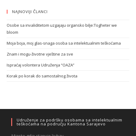
NAJNOVIJI ČLANCI
Osobe sa invaliditetom uzgajaju organsko bilje:Togheter we
bloom
Moja boja, moj glas-snaga osoba sa intelektualnim teškoćama
Znam i mogu-životne vještine za sve
Ispraćaj volontera Udruženja “OAZA”
Korak po korak do samostalnog života
Udruženje za podršku osobama sa intelektualnim
teškoćama na području Kantona Sarajevo
Mjesto gdje stanuje ljubav…