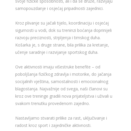
svoje fizičke sposobnosti, ali i da se druže, razvijaju
samopouzdanje i osjećaj pripadnosti zajednici.
Kroz plivanje su jačali tijelo, koordinaciju i osjećaj
sigurnosti u vodi, dok su treninzi boćanja doprinijeli
razvoju preciznosti, strpljenja i timskog duha.
Košarka je, s druge strane, bila prilika za kretanje,
učenje saradnje i razvijanje sportskog duha.
Ove aktivnosti imaju višestruke benefite – od
poboljšanja fizičkog zdravlja i motorike, do jačanja
socijalnih vještina, samostalnosti i emocionalnog
blagostanja. Najvažnije od svega, naši članovi su
kroz ove treninge gradili nova prijateljstva i uživali u
svakom trenutku provedenom zajedno.
Nastavljamo stvarati prilike za rast, uključivanje i
radost kroz sport i zajedničke aktivnosti.