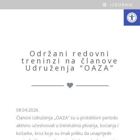
IZBORNIK
Open toolbar
O
a
z
a
Održani redovni
treninzi na članove
H
Udruženja “OAZA”
o
m
e
08.04.2026.
Članovi Udruženja „OAZA“ su u proteklom periodu
aktivno učestvovali u treninzima plivanja, boćanja i
košarke, kroz koje su imali priliku da unaprijede