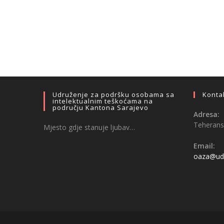
Udruženje za podršku osobama sa
Konta
intelektualnim teškoćama na
području Kantona Sarajevo
Adresa:
Teheransk
Mjesto gdje stanuje ljubav…
Email:
oaza@udr