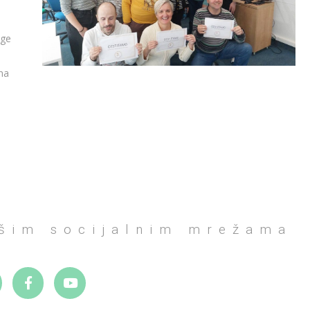
.
uge
 na
ašim socijalnim mrežama