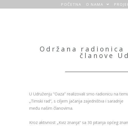
POČETNA
O NAMA
PROJE
O
a
z
a
Održana radionica 
članove U
H
o
m
e
U Udruženju “Oaza” realizovali smo radionicu na tem
„Timski rad“, s ciljem jačanja zajedništva i saradnje
među našim članovima.
Kroz aktivnost „Kviz znanja“ sa 30 pitanja općeg znan