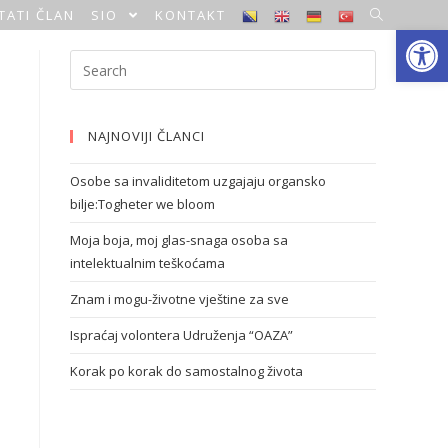
TATI ČLAN
SIO
KONTAKT
Open toolbar
NAJNOVIJI ČLANCI
Osobe sa invaliditetom uzgajaju organsko
bilje:Togheter we bloom
Moja boja, moj glas-snaga osoba sa
intelektualnim teškoćama
Znam i mogu-životne vještine za sve
Ispraćaj volontera Udruženja “OAZA”
Korak po korak do samostalnog života