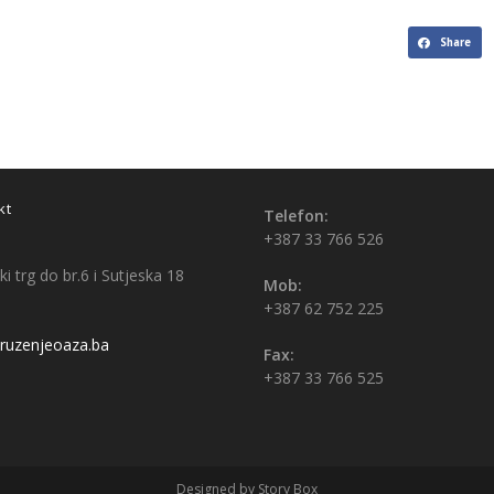
Share
kt
Telefon:
+387 33 766 526
i trg do br.6 i Sutjeska 18
Mob:
+387 62 752 225
uzenjeoaza.ba
Fax:
+387 33 766 525
Designed by Story Box