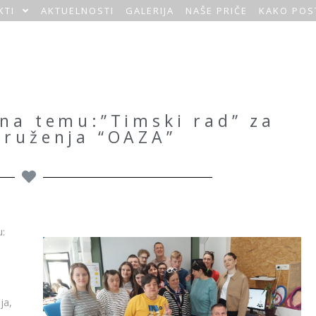
KTI
AKTUELNOSTI
GALERIJA
NAŠE PRIČE
KAKO POS
na temu:”Timski rad” za
druženja “OAZA”
u:
ja,