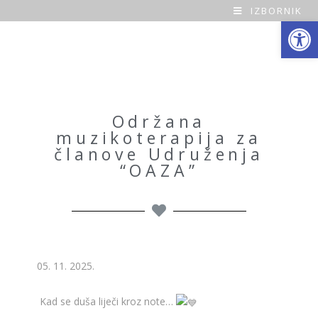
IZBORNIK
Open toolbar
O
a
z
a
Održana
muzikoterapija za
H
članove Udruženja
“OAZA”
o
m
e
05. 11. 2025.
Kad se duša liječi kroz note…