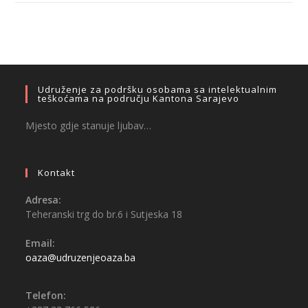
Udruženje za podršku osobama sa intelektualnim
teškoćama na području Kantona Sarajevo
Mjesto gdje stanuje ljubav…
Kontakt
Adresa:
Teheranski trg do br.6 i Sutjeska 18
Email:
oaza@udruzenjeoaza.ba
Telefon: