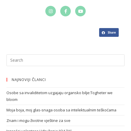
Share
NAJNOVIJI ČLANCI
Osobe sa invaliditetom uzgajaju organsko bilje:Togheter we
bloom
Moja boja, moj glas-snaga osoba sa intelektualnim teškoćama
Znam i mogu-životne vještine za sve
Ispraćaj volontera Udruženja “OAZA”