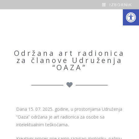
IZBORNIK
Open toolbar
O
a
z
a
Održana art radionica
za članove Udruženja
H
“OAZA”
o
m
e
Dana 15. 07. 2025. godine, u prostorijama Udruženja
“Oaza” održana je art radionica za osobe sa
intelektualnim teškoćama
.
Kreativni proces nije samo razvijao motoriku, pažnju