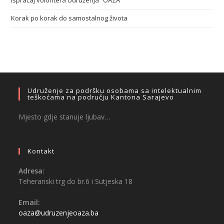
Korak po korak do samostalnog života
Udruženje za podršku osobama sa intelektualnim
teškoćama na području Kantona Sarajevo
Mjesto gdje stanuje ljubav…
Kontakt
Adresa:
Teheranski trg do br.6 i Sutjeska 18
Email:
oaza@udruzenjeoaza.ba