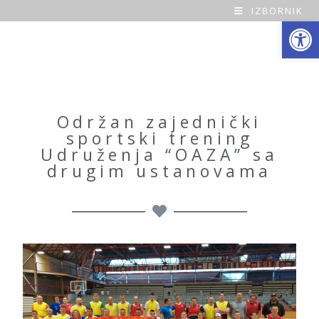
IZBORNIK
Open toolbar
O
a
z
a
Održan zajednički
sportski trening
H
Udruženja “OAZA” sa
drugim ustanovama
o
m
e