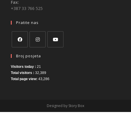
Fax:
+387 33 766 525
Pratite nas
Broj posjeta
Visitors today :
21
Total visitors :
32,389
Total page view:
43,286
Designed by Story Box