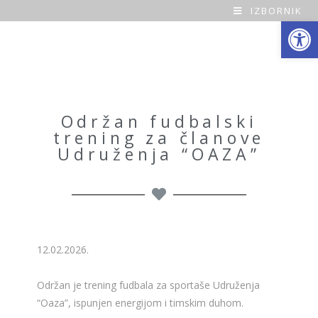
IZBORNIK
Open toolbar
O
a
z
a
Održan fudbalski
trening za članove
H
Udruženja “OAZA”
o
m
e
12.02.2026.
Održan je trening fudbala za sportaše Udruženja
“Oaza”, ispunjen energijom i timskim duhom.