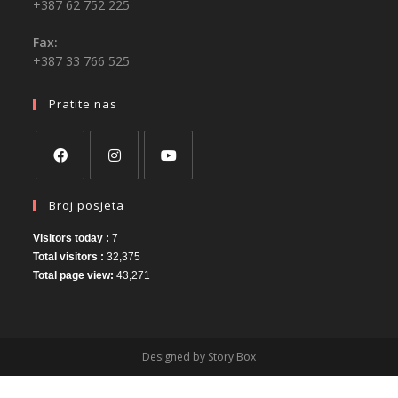
+387 62 752 225
Fax:
+387 33 766 525
Pratite nas
Broj posjeta
Visitors today :
7
Total visitors :
32,375
Total page view:
43,271
Designed by Story Box