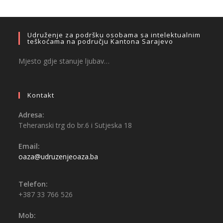
Udruženje za podršku osobama sa intelektualnim
teškoćama na području Kantona Sarajevo
Mjesto gdje stanuje ljubav…
Kontakt
Adresa:
Teheranski trg do br.6 i Sutjeska 18
Email:
oaza@udruzenjeoaza.ba
Telefon:
+387 33 766 526
Mob: