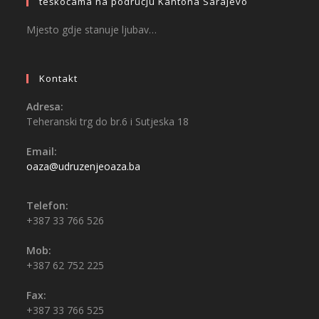
teškoćama na području Kantona Sarajevo
Mjesto gdje stanuje ljubav…
Kontakt
Adresa:
Teheranski trg do br.6 i Sutjeska 18
Email:
oaza@udruzenjeoaza.ba
Telefon:
+387 33 766 526
Mob:
+387 62 752 225
Fax:
+387 33 766 525