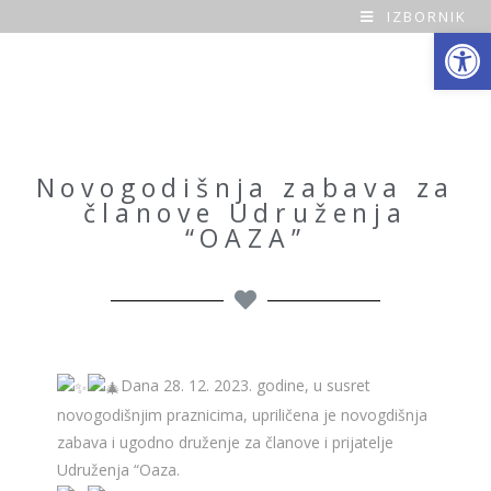
IZBORNIK
Open toolbar
O
a
z
a
Novogodišnja zabava za
članove Udruženja
H
“OAZA”
o
m
e
Dana 28. 12. 2023. godine, u susret
novogodišnjim praznicima, upriličena je novogdišnja
zabava i ugodno druženje za članove i prijatelje
Udruženja “Oaza.