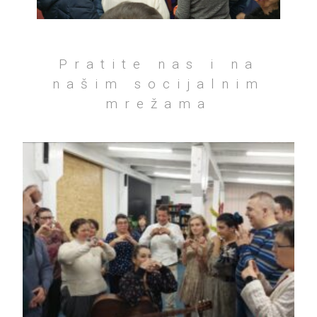
Pratite nas i na
našim socijalnim
mrežama