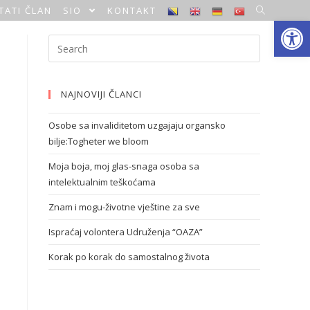
TATI ČLAN
SIO
KONTAKT
Open toolbar
NAJNOVIJI ČLANCI
Osobe sa invaliditetom uzgajaju organsko
bilje:Togheter we bloom
Moja boja, moj glas-snaga osoba sa
intelektualnim teškoćama
Znam i mogu-životne vještine za sve
Ispraćaj volontera Udruženja “OAZA”
Korak po korak do samostalnog života