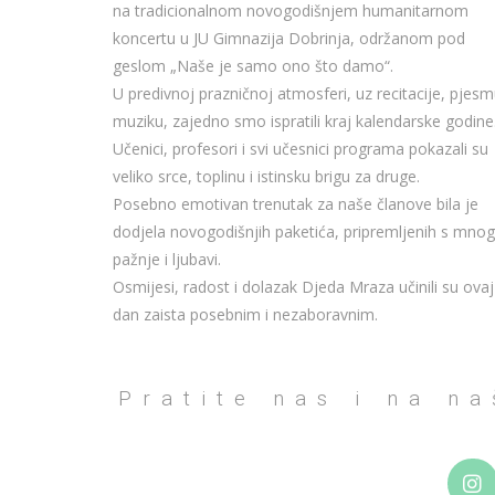
na tradicionalnom novogodišnjem humanitarnom
koncertu u JU Gimnazija Dobrinja, održanom pod
geslom „Naše je samo ono što damo“.
U predivnoj prazničnoj atmosferi, uz recitacije, pjesm
muziku, zajedno smo ispratili kraj kalendarske godine
Učenici, profesori i svi učesnici programa pokazali su
veliko srce, toplinu i istinsku brigu za druge.
Posebno emotivan trenutak za naše članove bila je
dodjela novogodišnjih paketića, pripremljenih s mno
pažnje i ljubavi.
Osmijesi, radost i dolazak Djeda Mraza učinili su ovaj
dan zaista posebnim i nezaboravnim.
Pratite nas i na n