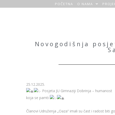
POČETNA
O NAMA
PROJE
O
a
z
a
Novogodišnja posje
S
H
o
m
e
25.12.2025.
Posjeta JU Gimnaziji Dobrinja – humanost
koja se pamti
Članovi Udruženja „Oaza“ imali su čast i radost biti go