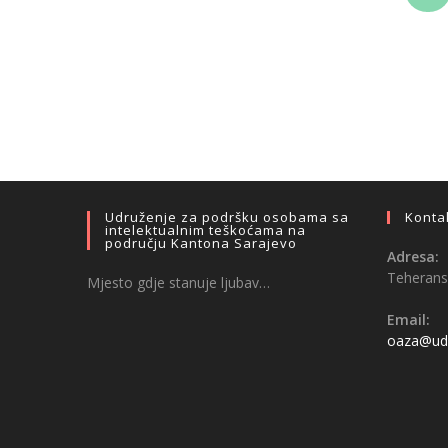
Udruženje za podršku osobama sa
Konta
intelektualnim teškoćama na
području Kantona Sarajevo
Adresa:
Teheransk
Mjesto gdje stanuje ljubav…
Email:
oaza@udr