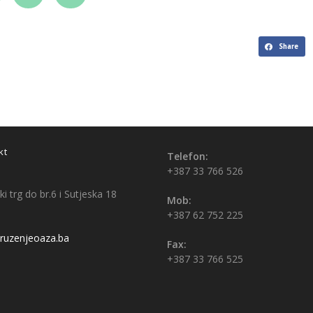
Share
kt
Telefon:
+387 33 766 526
i trg do br.6 i Sutjeska 18
Mob:
+387 62 752 225
uzenjeoaza.ba
Fax:
+387 33 766 525