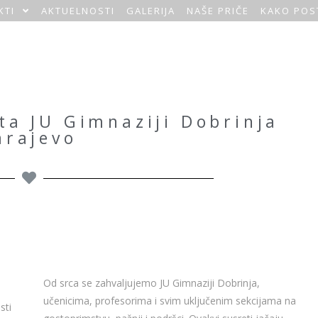
KTI
AKTUELNOSTI
GALERIJA
NAŠE PRIČE
KAKO POS
ta JU Gimnaziji Dobrinja
arajevo
Od srca se zahvaljujemo JU Gimnaziji Dobrinja,
učenicima, profesorima i svim uključenim sekcijama na
sti