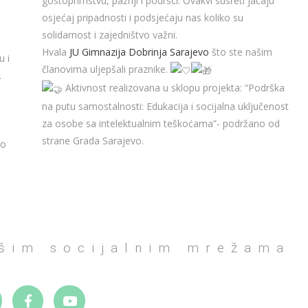
gostoprimstvu, pažnji i podršci. Ovakvi susreti jačaju
osjećaj pripadnosti i podsjećaju nas koliko su
solidarnost i zajedništvo važni.
Hvala
JU Gimnazija Dobrinja Sarajevo
što ste našim
u i
članovima uljepšali praznike.
.
Aktivnost realizovana u sklopu projekta: “Podrška
na putu samostalnosti: Edukacija i socijalna uključenost
za osobe sa intelektualnim teškoćama”- podržano od
strane Grada Sarajevo.
go
ašim socijalnim mrežama