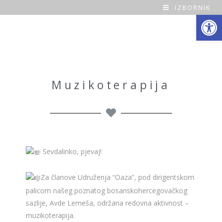
IZBORNIK
Open toolbar
O
a
z
a
Muzikoterapija
H
o
m
Sevdalinko, pjevaj!
e
Za članove Udruženja “Oaza”, pod dirigentskom
palicom našeg poznatog bosanskohercegovačkog
sazlije, Avde Lemeša, održana redovna aktivnost –
muzikoterapija.