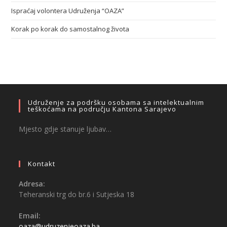
Ispraćaj volontera Udruženja “OAZA”
Korak po korak do samostalnog života
Udruženje za podršku osobama sa intelektualnim
teškoćama na području Kantona Sarajevo
Mjesto gdje stanuje ljubav…
Kontakt
Adresa:
Teheranski trg do br.6 i Sutjeska 18
Email:
oaza@udruzenjeoaza.ba