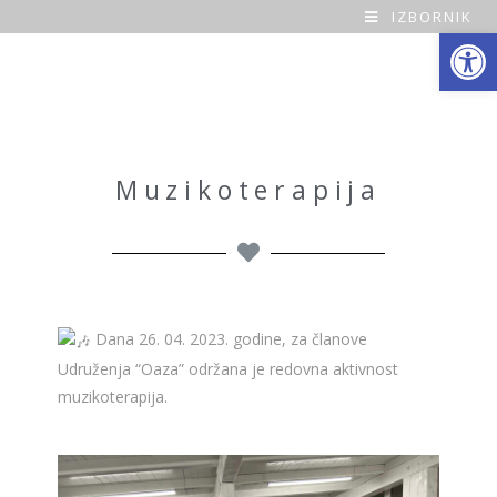
IZBORNIK
Open toolbar
O
a
z
a
Muzikoterapija
H
o
m
Dana 26. 04. 2023. godine, za članove
e
Udruženja “Oaza” održana je redovna aktivnost
muzikoterapija.