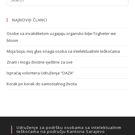
NAJNOVIJI ČLANCI
Osobe sa invaliditetom uzgajaju organsko bilje:Togheter we
bloom
Moja boja, moj glas-snaga osoba sa intelektualnim teškoćama
Znam i mogu-životne vještine za sve
Ispraćaj volontera Udruženja “OAZA”
Korak po korak do samostalnog života
Udruženje za podršku osobama sa intelektualnim
teškoćama na području Kantona Sarajevo