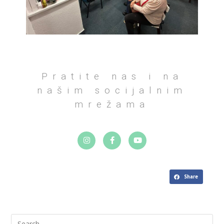
Pratite nas i na
našim socijalnim
mrežama
Share