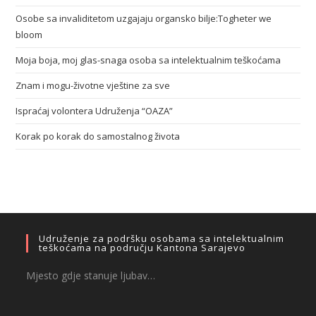
Osobe sa invaliditetom uzgajaju organsko bilje:Togheter we
bloom
Moja boja, moj glas-snaga osoba sa intelektualnim teškoćama
Znam i mogu-životne vještine za sve
Ispraćaj volontera Udruženja “OAZA”
Korak po korak do samostalnog života
Udruženje za podršku osobama sa intelektualnim
teškoćama na području Kantona Sarajevo
Mjesto gdje stanuje ljubav…