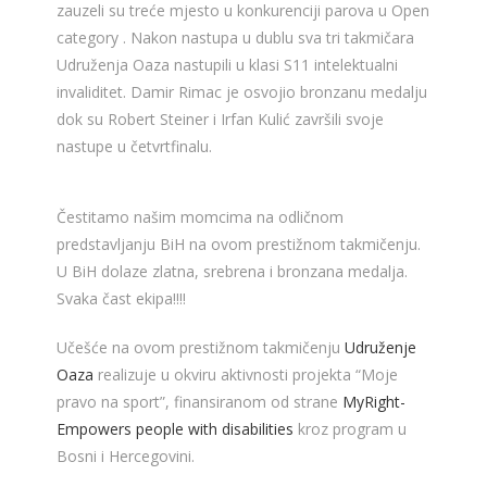
zauzeli su treće mjesto u konkurenciji parova u Open
category . Nakon nastupa u dublu sva tri takmičara
Udruženja Oaza nastupili u klasi S11 intelektualni
invaliditet. Damir Rimac je osvojio bronzanu medalju
dok su Robert Steiner i Irfan Kulić završili svoje
nastupe u četvrtfinalu.
Čestitamo našim momcima na odličnom
predstavljanju BiH na ovom prestižnom takmičenju.
U BiH dolaze zlatna, srebrena i bronzana medalja.
Svaka čast ekipa!!!!
Učešće na ovom prestižnom takmičenju
Udruženje
Oaza
realizuje u okviru aktivnosti projekta “Moje
pravo na sport”, finansiranom od strane
MyRight-
Empowers people with disabilities
kroz program u
Bosni i Hercegovini.