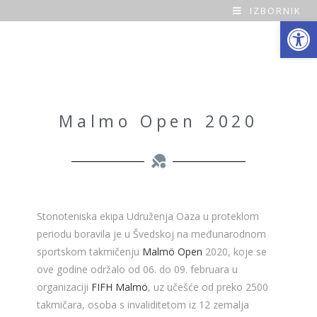
IZBORNIK
Open toolbar
O
a
z
a
Malmo Open 2020
H
o
m
Stonoteniska ekipa Udruženja Oaza u proteklom
e
periodu boravila je u Švedskoj na međunarodnom
sportskom takmičenju
Malmö Open
2020, koje se
ove godine održalo od 06. do 09. februara u
organizaciji
FIFH Malmö
, uz učešće od preko 2500
takmičara, osoba s invaliditetom iz 12 zemalja