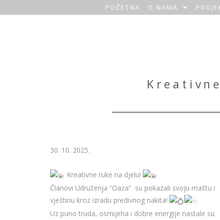
POČETNA
O NAMA
PROJE
O
a
z
a
Kreativne
H
o
m
30. 10. 2025.
e
Kreativne ruke na djelu!
Članovi Udruženja “Oaza” su pokazali svoju maštu i
vještinu kroz izradu predivnog nakita!
Uz puno truda, osmijeha i dobre energije nastale su