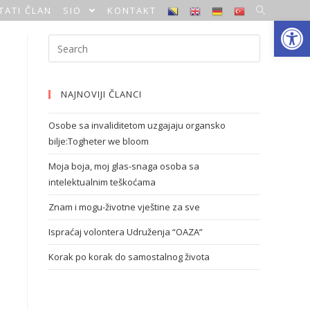
TATI ČLAN
SIO
KONTAKT
Open toolbar
NAJNOVIJI ČLANCI
Osobe sa invaliditetom uzgajaju organsko
bilje:Togheter we bloom
Moja boja, moj glas-snaga osoba sa
intelektualnim teškoćama
Znam i mogu-životne vještine za sve
Ispraćaj volontera Udruženja “OAZA”
Korak po korak do samostalnog života