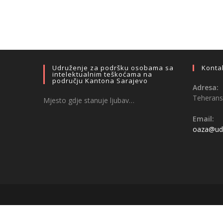
Udruženje za podršku osobama sa
Konta
intelektualnim teškoćama na
području Kantona Sarajevo
Adresa:
Teheransk
Mjesto gdje stanuje ljubav…
Email:
oaza@udr