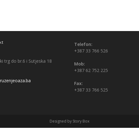
kt
Telefon:
+387 33 766 526
i trg do br.6 i Sutjeska 18
Mob:
+387 62 752 225
uzenjeoaza.ba
Fax:
+387 33 766 525
Designed by Story Box