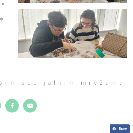
ni
je,
ašim socijalnim mrežama
Share