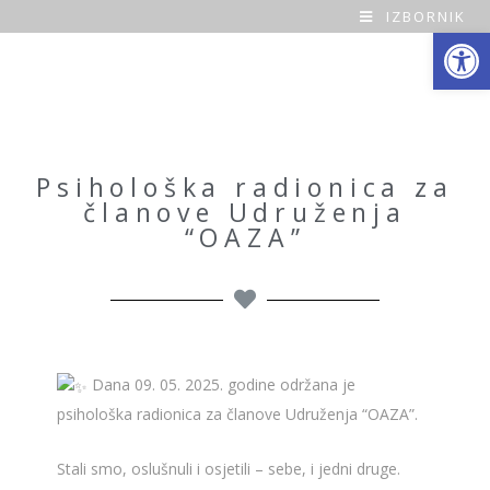
IZBORNIK
Open toolbar
O
a
z
a
Psihološka radionica za
članove Udruženja
H
“OAZA”
o
m
e
Dana 09. 05. 2025. godine održana je
psihološka radionica za članove Udruženja “OAZA”.
Stali smo, oslušnuli i osjetili – sebe, i jedni druge.