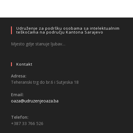
Udruženje za podršku osobama sa intelektualnim
teškoćama na području Kantona Sarajevo
Mjesto gdje stanuje ljubav…
Kontakt
Adresa:
Teheranski trg do br.6 i Sutjeska 18
Email:
oaza@udruzenjeoaza.ba
Telefon:
+387 33 766 526