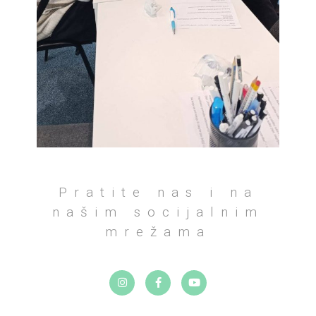
Pratite nas i na
našim socijalnim
mrežama