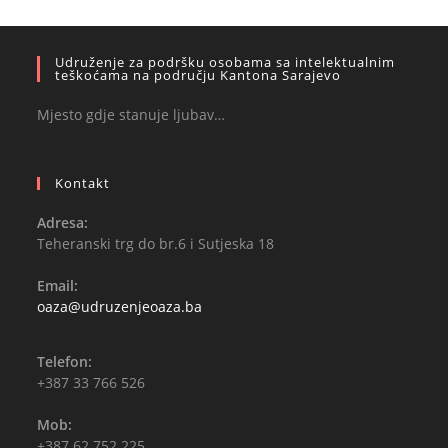
Udruženje za podršku osobama sa intelektualnim
teškoćama na području Kantona Sarajevo
Mjesto gdje stanuje ljubav…
Kontakt
Adresa:
Teheranski trg do br.6 i Sutjeska 18
Email:
Opens
oaza@udruzenjeoaza.ba
in
your
application
Telefon:
+387 33 766 526
Mob:
+387 62 752 225