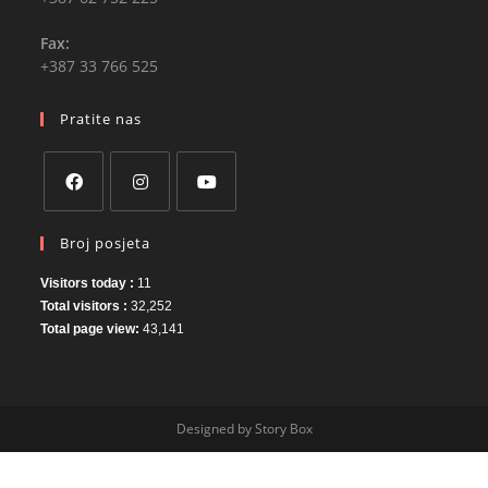
Fax:
+387 33 766 525
Pratite nas
Opens
Opens
Opens
Broj posjeta
in
in
in
a
a
a
Visitors today :
11
new
new
new
Total visitors :
32,252
Total page view:
43,141
tab
tab
tab
Designed by Story Box