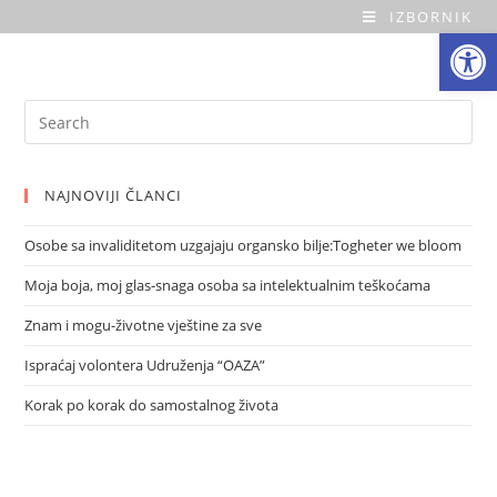
Skip
IZBORNIK
Open toolbar
O
to
content
a
Search
z
for:
a
NAJNOVIJI ČLANCI
H
Osobe sa invaliditetom uzgajaju organsko bilje:Togheter we bloom
o
Moja boja, moj glas-snaga osoba sa intelektualnim teškoćama
m
Znam i mogu-životne vještine za sve
e
Ispraćaj volontera Udruženja “OAZA”
Korak po korak do samostalnog života