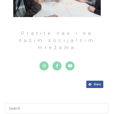
Pratite nas i na
našim socijalnim
mrežama
Share