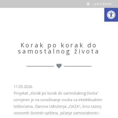
IZBORNIK
Open toolbar
O
a
z
a
Korak po korak do
samostalnog života
H
o
m
e
11.05.2026.
Projekat „Korak po korak do samostalnog života“
usmjeren je na osnaživanje osoba sa intelektualnim
teškoćama, članova Udruženja „OAZA“, kroz razvoj
osnovnih životnih vještina, jačanje samostalnosti i