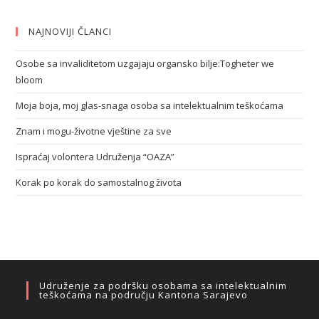
NAJNOVIJI ČLANCI
Osobe sa invaliditetom uzgajaju organsko bilje:Togheter we
bloom
Moja boja, moj glas-snaga osoba sa intelektualnim teškoćama
Znam i mogu-životne vještine za sve
Ispraćaj volontera Udruženja “OAZA”
Korak po korak do samostalnog života
Udruženje za podršku osobama sa intelektualnim
teškoćama na području Kantona Sarajevo