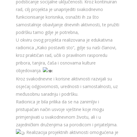
podsticanje socijalne uključenosti. Kroz kontinuiran
rad, cilj projekta je unaprijediti svakodnevno
funkcionisanje korisnika, osnažiti ih za što
samostalnije obavljanje dnevnih aktivnosti, te pružiti
podršku tamo gdje je potrebna,
U okviru ovog projekta realizovana je edukativna
radionica „Kako postaviti sto“, gdje su naši članovi,
kroz praktičan rad, učili o pravilnom rasporedu
pribora, tanjira, čaša i osnovama kulture
objedovanja.
Kroz svakodnevne i korisne aktivnosti razvijali su
osjećaj odgovornosti, urednosti i samostalnosti, uz
međusobnu saradnju i podršku.
Radionica je bila prilika da se na zanimljiv i
pristupačan način usvoje vještine koje mogu
primjenjivati u svakodnevnom životu, ali i u
zajedničkim druženjima sa porodicom i prijateljima.
Realizacija projektnih aktivnosti omogućena je