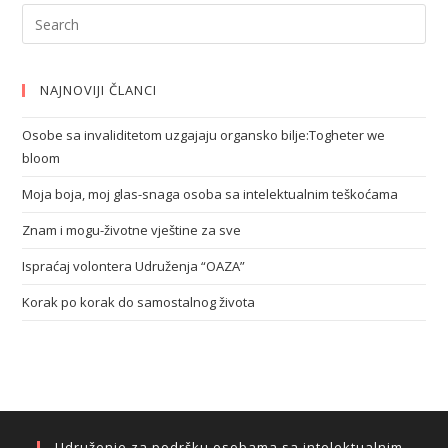
NAJNOVIJI ČLANCI
Osobe sa invaliditetom uzgajaju organsko bilje:Togheter we
bloom
Moja boja, moj glas-snaga osoba sa intelektualnim teškoćama
Znam i mogu-životne vještine za sve
Ispraćaj volontera Udruženja “OAZA”
Korak po korak do samostalnog života
Udruženje za podršku osobama sa intelektualnim