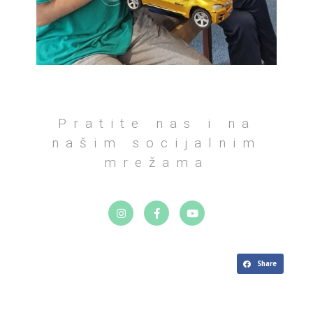
Pratite nas i na
našim socijalnim
mrežama
Share