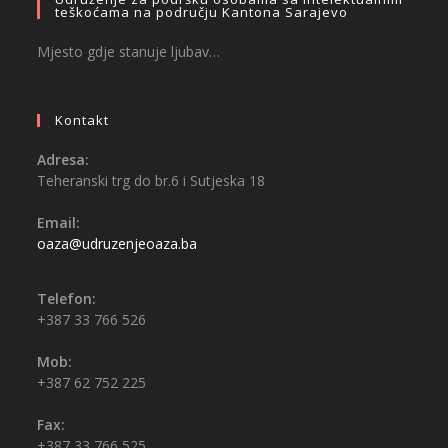
teškoćama na području Kantona Sarajevo
Mjesto gdje stanuje ljubav…
Kontakt
Adresa:
Teheranski trg do br.6 i Sutjeska 18
Email:
oaza@udruzenjeoaza.ba
Telefon:
+387 33 766 526
Mob:
+387 62 752 225
Fax:
+387 33 766 525