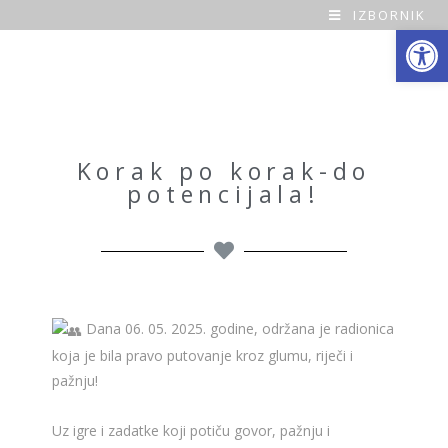
IZBORNIK
Open toolbar
O
a
z
a
Korak po korak-do
potencijala!
H
o
m
e
Dana 06. 05. 2025. godine, održana je radionica
koja je bila pravo putovanje kroz glumu, riječi i
pažnju!
Uz igre i zadatke koji potiču govor, pažnju i