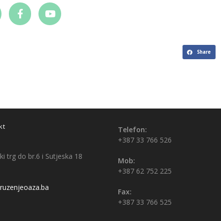
Share
kt
Telefon:
+387 33 766 526
i trg do br.6 i Sutjeska 18
Mob:
+387 62 752 225
uzenjeoaza.ba
Fax:
+387 33 766 525