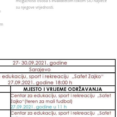
mogućnosti osoba s invaliditetom tokom SIO najveće
su njegove vrijednosti.
e
im