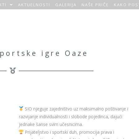
KTI
AKTUELNOSTI
GALERIJA
NAŠE PRIČE
KAKO POS
portske igre Oaze
SIO njeguje zajedništvo uz maksimalno poštivanje i
razvijanje individualnosti i slobode pojedinca, dajući
jednake šanse svim učesnicima.
Prijateljstvo i sportski duh, promocija prava i