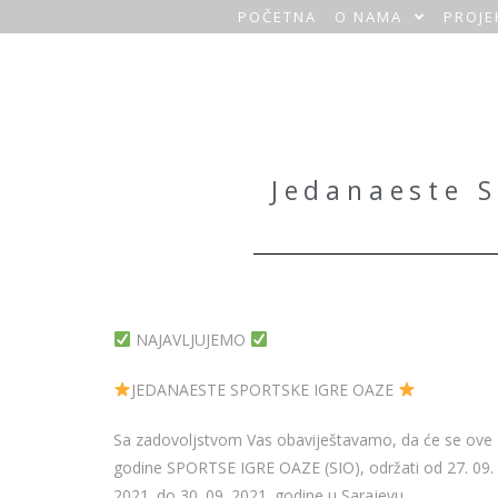
POČETNA
O NAMA
PROJE
O
a
z
a
Jedanaeste S
H
o
m
NAJAVLJUJEMO
e
JEDANAESTE SPORTSKE IGRE OAZE
Sa zadovoljstvom Vas obaviještavamo, da će se ove
godine SPORTSE IGRE OAZE (SIO), održati od 27. 09.
2021. do 30. 09. 2021. godine u Sarajevu.