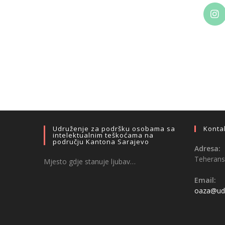
Udruženje za podršku osobama sa
Konta
intelektualnim teškoćama na
području Kantona Sarajevo
Adresa:
Teheransk
Mjesto gdje stanuje ljubav…
Email:
oaza@udr