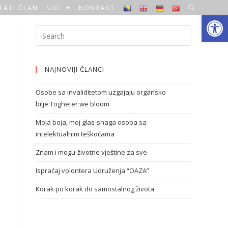
TATI ČLAN
SIO
KONTAKT
Open toolbar
NAJNOVIJI ČLANCI
Osobe sa invaliditetom uzgajaju organsko
bilje:Togheter we bloom
Moja boja, moj glas-snaga osoba sa
intelektualnim teškoćama
Znam i mogu-životne vještine za sve
Ispraćaj volontera Udruženja “OAZA”
Korak po korak do samostalnog života