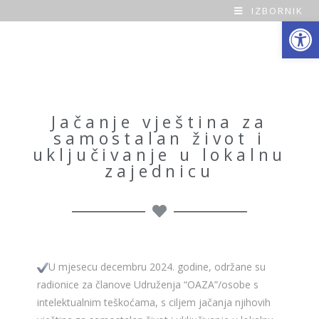
IZBORNIK
Open toolbar
O
a
z
a
Jačanje vještina za
samostalan život i
H
uključivanje u lokalnu
zajednicu
o
m
e
U mjesecu decembru 2024. godine, održane su
radionice za članove Udruženja “OAZA”/osobe s
intelektualnim teškoćama, s ciljem jačanja njihovih