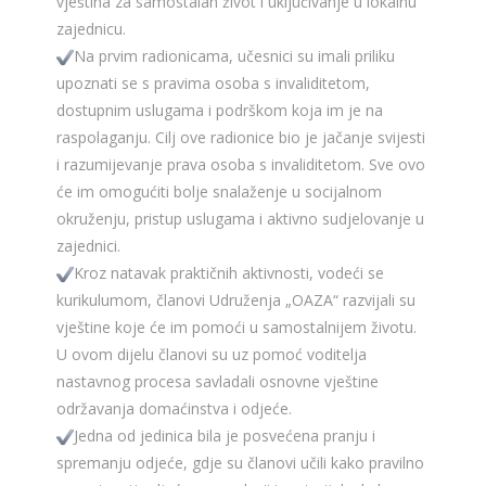
vještina za samostalan život i uključivanje u lokalnu
zajednicu.
Na prvim radionicama, učesnici su imali priliku
upoznati se s pravima osoba s invaliditetom,
dostupnim uslugama i podrškom koja im je na
raspolaganju. Cilj ove radionice bio je jačanje svijesti
i razumijevanje prava osoba s invaliditetom. Sve ovo
će im omogućiti bolje snalaženje u socijalnom
okruženju, pristup uslugama i aktivno sudjelovanje u
zajednici.
Kroz natavak praktičnih aktivnosti, vodeći se
kurikulumom, članovi Udruženja „OAZA“ razvijali su
vještine koje će im pomoći u samostalnijem životu.
U ovom dijelu članovi su uz pomoć voditelja
nastavnog procesa savladali osnovne vještine
održavanja domaćinstva i odjeće.
Jedna od jedinica bila je posvećena pranju i
spremanju odjeće, gdje su članovi učili kako pravilno