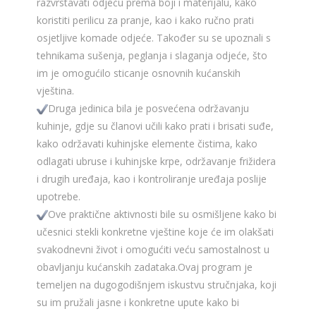
razvrstavati odjeću prema boji i materijalu, kako
koristiti perilicu za pranje, kao i kako ručno prati
osjetljive komade odjeće. Također su se upoznali s
tehnikama sušenja, peglanja i slaganja odjeće, što
im je omogućilo sticanje osnovnih kućanskih
vještina.
Druga jedinica bila je posvećena održavanju
kuhinje, gdje su članovi učili kako prati i brisati suđe,
kako održavati kuhinjske elemente čistima, kako
odlagati ubruse i kuhinjske krpe, održavanje frižidera
i drugih uređaja, kao i kontroliranje uređaja poslije
upotrebe.
Ove praktične aktivnosti bile su osmišljene kako bi
učesnici stekli konkretne vještine koje će im olakšati
svakodnevni život i omogućiti veću samostalnost u
obavljanju kućanskih zadataka.Ovaj program je
temeljen na dugogodišnjem iskustvu stručnjaka, koji
su im pružali jasne i konkretne upute kako bi