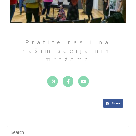
Pratite nas i na
našim socijalnim
mrežama
Share