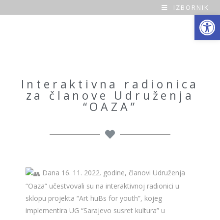
IZBORNIK
Open toolbar
O
a
z
a
Interaktivna radionica
za članove Udruženja
H
“OAZA”
o
m
e
Dana 16. 11. 2022. godine, članovi Udruženja
“Oaza” učestvovali su na interaktivnoj radionici u
sklopu projekta “Art huBs for youth”, kojeg
implementira UG “Sarajevo susret kultura” u