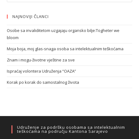
NAJNOVIJI ČLANCI
Osobe sa invaliditetom uzgajaju organsko bilje:Togheter we
bloom
Moja boja, moj glas-snaga osoba sa intelektualnim teškoćama
Znam i mogu-životne vještine za sve
Ispraćaj volontera Udruženja “OAZA”
Korak po korak do samostalnog života
Udruženje za podršku osobama sa intelektualnim
teškoćama na području Kantona Sarajevo