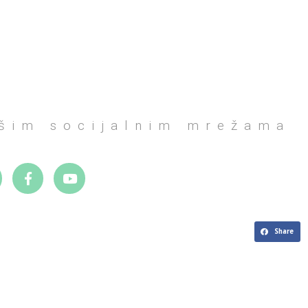
ašim socijalnim mrežama
Share