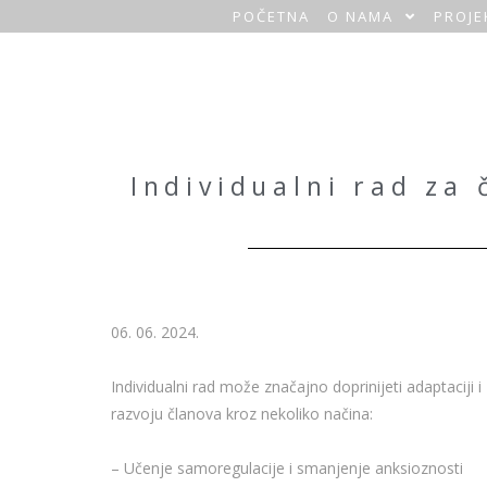
POČETNA
O NAMA
PROJE
O
a
z
a
Individualni rad za
H
o
m
06. 06. 2024.
e
Individualni rad može značajno doprinijeti adaptaciji i
razvoju članova kroz nekoliko načina:
– Učenje samoregulacije i smanjenje anksioznosti