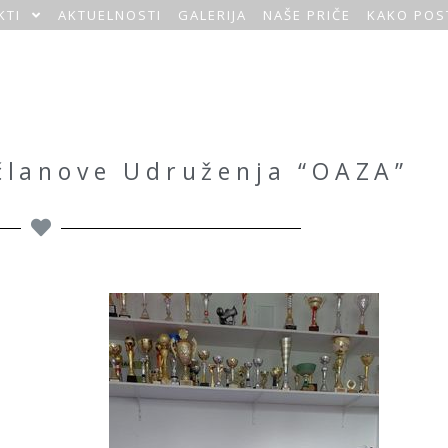
KTI
AKTUELNOSTI
GALERIJA
NAŠE PRIČE
KAKO POS
 članove Udruženja “OAZA”