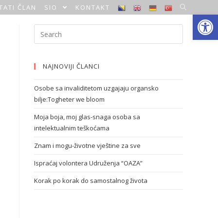
TATI ČLAN
SIO
KONTAKT
Open toolbar
NAJNOVIJI ČLANCI
Osobe sa invaliditetom uzgajaju organsko
bilje:Togheter we bloom
Moja boja, moj glas-snaga osoba sa
intelektualnim teškoćama
Znam i mogu-životne vještine za sve
Ispraćaj volontera Udruženja “OAZA”
Korak po korak do samostalnog života