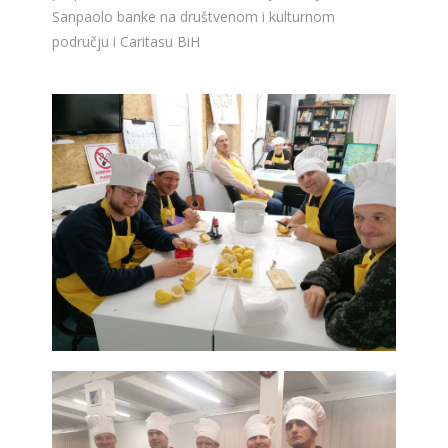
Sanpaolo banke na društvenom i kulturnom
području i Caritasu BiH