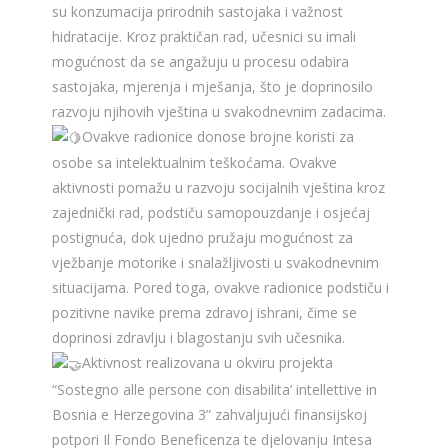
su konzumacija prirodnih sastojaka i važnost
hidratacije. Kroz praktičan rad, učesnici su imali
mogućnost da se angažuju u procesu odabira
sastojaka, mjerenja i mješanja, što je doprinosilo
razvoju njihovih vještina u svakodnevnim zadacima.
Ovakve radionice donose brojne koristi za
osobe sa intelektualnim teškoćama. Ovakve
aktivnosti pomažu u razvoju socijalnih vještina kroz
zajednički rad, podstiču samopouzdanje i osjećaj
postignuća, dok ujedno pružaju mogućnost za
vježbanje motorike i snalažljivosti u svakodnevnim
situacijama. Pored toga, ovakve radionice podstiču i
pozitivne navike prema zdravoj ishrani, čime se
doprinosi zdravlju i blagostanju svih učesnika.
Aktivnost realizovana u okviru projekta
“Sostegno alle persone con disabilita’ intellettive in
Bosnia e Herzegovina 3” zahvaljujući finansijskoj
potpori Il Fondo Beneficenza te djelovanju Intesa