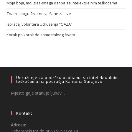
Moja boja, moj glas-snaga osoba sa intelektualnim teškoćama
Znam i mogu-životne vještine za sve
Ispraćaj volontera Udruženja “OAZA”
Korak po korak do samostalnog života
Udruženje za podršku osobama sa intelektualnim
teškoćama na području Kantona Sarajevo
Mjesto gdje stanuje ljubav…
Kontakt
Adresa:
Teheranski trg do br.6 i Sutjeska 18