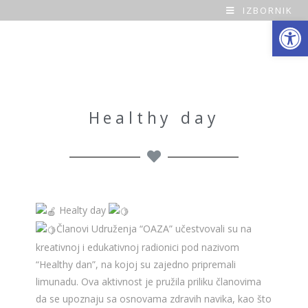
IZBORNIK
Open toolbar
O
a
z
a
Healthy day
H
o
m
Healty day
e
Članovi Udruženja “OAZA” učestvovali su na
kreativnoj i edukativnoj radionici pod nazivom
“Healthy dan”, na kojoj su zajedno pripremali
limunadu. Ova aktivnost je pružila priliku članovima
da se upoznaju sa osnovama zdravih navika, kao što