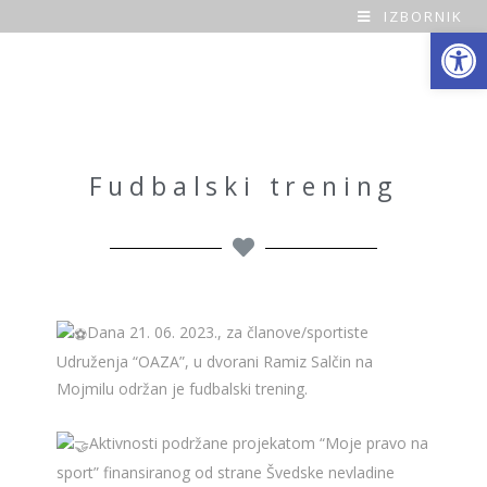
IZBORNIK
Open toolbar
O
a
z
a
Fudbalski trening
H
o
m
Dana 21. 06. 2023., za članove/sportiste
e
Udruženja “OAZA”, u dvorani Ramiz Salčin na
Mojmilu održan je fudbalski trening.
Aktivnosti podržane projekatom “Moje pravo na
sport” finansiranog od strane Švedske nevladine