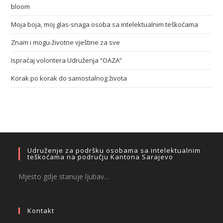
bloom
Moja boja, moj glas-snaga osoba sa intelektualnim teškoćama
Znam i mogu-životne vještine za sve
Ispraćaj volontera Udruženja “OAZA”
Korak po korak do samostalnog života
Udruženje za podršku osobama sa intelektualnim
teškoćama na području Kantona Sarajevo
Mjesto gdje stanuje ljubav…
Kontakt