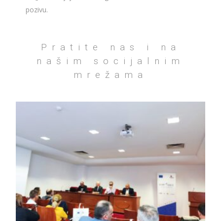
pozivu.
Pratite nas i na
našim socijalnim
mrežama