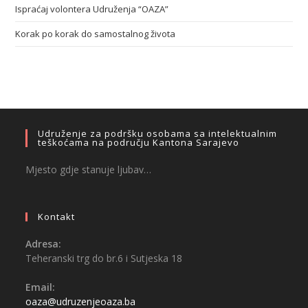
Ispraćaj volontera Udruženja “OAZA”
Korak po korak do samostalnog života
Udruženje za podršku osobama sa intelektualnim
teškoćama na području Kantona Sarajevo
Mjesto gdje stanuje ljubav…
Kontakt
Adresa:
Teheranski trg do br.6 i Sutjeska 18
Email:
oaza@udruzenjeoaza.ba