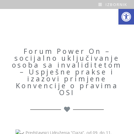
IZBORNIK
Open toolbar
O
a
z
a
Forum Power On –
socijalno uključivanje
H
osoba sa invaliditetom
– Uspješne prakse i
o
izazovi primjene
Konvencije o pravima
m
OSI
e
Predstavnici Udruženja “Oaza”, od 09. do 11.