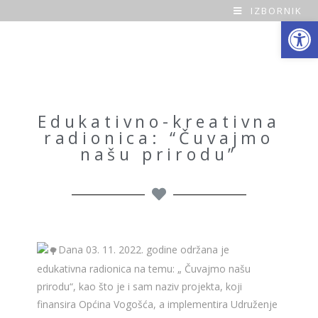
IZBORNIK
Open toolbar
O
a
z
a
Edukativno-kreativna
radionica: “Čuvajmo
H
našu prirodu”
o
m
e
Dana 03. 11. 2022. godine održana je
edukativna radionica na temu: „ Čuvajmo našu
prirodu“, kao što je i sam naziv projekta, koji
finansira Općina Vogošća, a implementira Udruženje