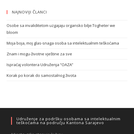
NAJNOVIJI ČLANCI
Osobe sa invaliditetom uzgajaju organsko bilje:Togheter we
bloom
Moja boja, moj glas-snaga osoba sa intelektualnim teškoćama
Znam i mogu-životne vještine za sve
Ispraćaj volontera Udruženja “OAZA”
Korak po korak do samostalnog života
Udruženje za podršku osobama sa intelektualnim
teškoćama na području Kantona Sarajevo