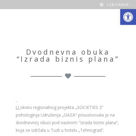
IZBORNIK
Open toolbar
O
a
z
a
Dvodnevna obuka
“Izrada biznis plana”
H
o
m
e
U
okviru regionalnog projekta „SOCIETIES 2“
psihologinja Udruženja „OAZA“ prisustvovala je na
dvodnevnoj obuci pod nazivom “Izrada biznis plana“,
koja se održala u Tuzli u hotelu „Tehnograd“.