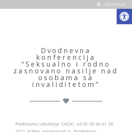
IZBORNIK
Open toolbar
O
a
z
a
Dvodnevna
konferencija
H
“Seksualno i rodno
zasnovano nasilje nad
o
osobama sa
invaliditetom”
m
e
Predstavnici Udruženja “OAZA”, od 30. 05 do 01. 06.
2022. godine, prisustvovali su dvodnevnoj