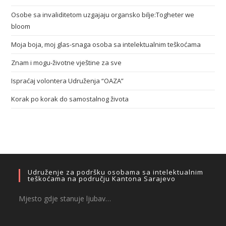
Osobe sa invaliditetom uzgajaju organsko bilje:Togheter we
bloom
Moja boja, moj glas-snaga osoba sa intelektualnim teškoćama
Znam i mogu-životne vještine za sve
Ispraćaj volontera Udruženja “OAZA”
Korak po korak do samostalnog života
Udruženje za podršku osobama sa intelektualnim
teškoćama na području Kantona Sarajevo
Mjesto gdje stanuje ljubav…