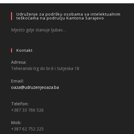
Udruženje za podršku osobama sa intelektualnim
teškoćama na području Kantona Sarajevo
Mjesto gdje stanuje ljubav…
Kontakt
Adresa:
Teheranski trg do br.6 i Sutjeska 18
Email:
oaza@udruzenjeoaza.ba
Telefon:
+387 33 766 526
Mob:
+387 62 752 225