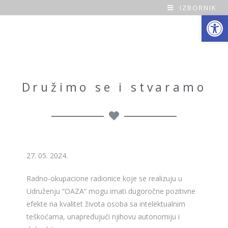
IZBORNIK
Open toolbar
O
a
z
a
Družimo se i stvaramo
H
o
m
27. 05. 2024.
e
Radno-okupacione radionice koje se realizuju u
Udruženju “OAZA” mogu imati dugoročne pozitivne
efekte na kvalitet života osoba sa intelektualnim
teškoćama, unapređujući njihovu autonomiju i