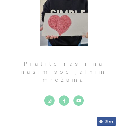
Pratite nas i na
našim socijalnim
mrežama
Share