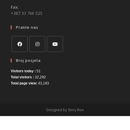
Fax:
+387 33 766 525
Pratite nas
Broj posjeta
Visitors today :
51
Total visitors :
32,292
Total page view:
43,183
Designed by Story Box