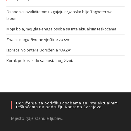
Osobe sa invaliditetom uzgajaju organsko bilje:Togheter we
bloom
Moja boja, moj glas-snaga osoba sa intelektualnim teškoćama
Znam i mogu-životne vještine za sve
Ispraćaj volontera Udruženja “OAZA”
Korak po korak do samostalnog života
Udruženje za podršku osobama sa intelektualnim
teškoćama na području Kantona Sarajevo
Mjesto gdje stanuje ljubav…