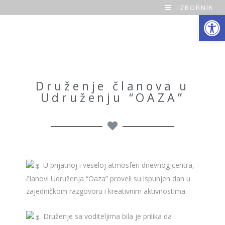
IZBORNIK
Open toolbar
O
a
z
a
Druženje članova u
Udruženju “OAZA”
H
o
m
e
U prijatnoj i veseloj atmosferi dnevnog centra,
članovi Udruženja “Oaza” proveli su ispunjen dan u
zajedničkom razgovoru i kreativnim aktivnostima.
Druženje sa voditeljima bila je prilika da