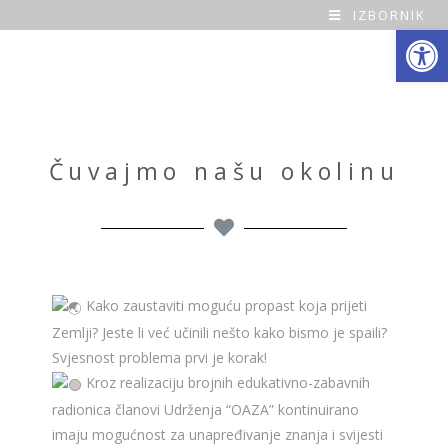
IZBORNIK
Open toolbar
O
a
z
a
Čuvajmo našu okolinu
H
o
m
Kako zaustaviti moguću propast koja prijeti
e
Zemlji? Jeste li već učinili nešto kako bismo je spaili?
Svjesnost problema prvi je korak!
Kroz realizaciju brojnih edukativno-zabavnih
radionica članovi Udrženja “OAZA” kontinuirano
imaju mogućnost za unapređivanje znanja i svijesti