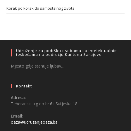
Korak po korak do samostalnog života
Udruženje za podršku osobama sa intelektualnim
teškoćama na području Kantona Sarajevo
Mjesto gdje stanuje ljubav…
Kontakt
Adresa:
Teheranski trg do br.6 i Sutjeska 18
Email:
oaza@udruzenjeoaza.ba