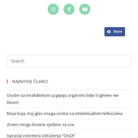
Share
NAJNOVIJI ČLANCI
Osobe sa invaliditetom uzgajaju organsko bilje:Togheter we
bloom
Moja boja, moj glas-snaga osoba sa intelektualnim teškoćama
Znam i mogu-životne vještine za sve
Ispraćaj volontera Udruženja “OAZA”