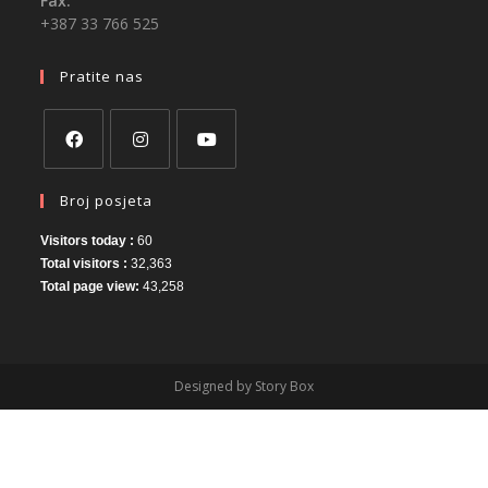
Fax:
+387 33 766 525
Pratite nas
Broj posjeta
Visitors today :
60
Total visitors :
32,363
Total page view:
43,258
Designed by Story Box