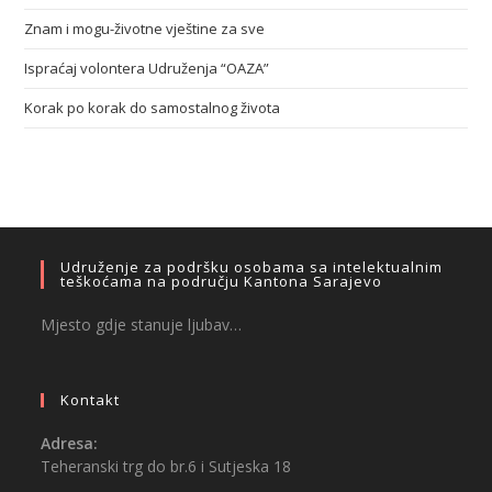
Znam i mogu-životne vještine za sve
Ispraćaj volontera Udruženja “OAZA”
Korak po korak do samostalnog života
Udruženje za podršku osobama sa intelektualnim
teškoćama na području Kantona Sarajevo
Mjesto gdje stanuje ljubav…
Kontakt
Adresa:
Teheranski trg do br.6 i Sutjeska 18