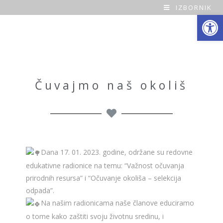
IZBORNIK
Open toolbar
O
a
z
a
Čuvajmo naš okoliš
H
o
m
Dana 17. 01. 2023. godine, održane su redovne
e
edukativne radionice na temu: “Važnost očuvanja
prirodnih resursa” i “Očuvanje okoliša – selekcija
odpada”.
Na našim radionicama naše članove educiramo
o tome kako zaštiti svoju životnu sredinu, i