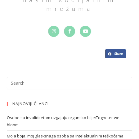
našim socijalnim
mrežama
Share
NAJNOVIJI ČLANCI
Osobe sa invaliditetom uzgajaju organsko bilje:Togheter we
bloom
Moja boja, moj glas-snaga osoba sa intelektualnim teškoćama