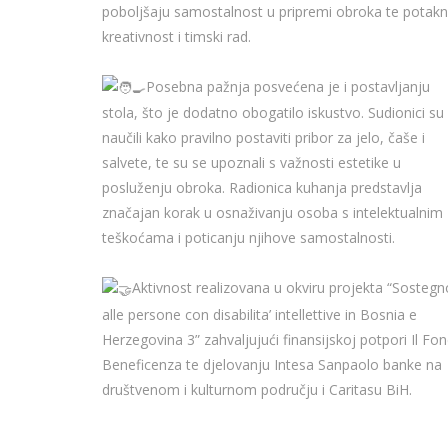
poboljšaju samostalnost u pripremi obroka te potak
kreativnost i timski rad.
Posebna pažnja posvećena je i postavljanju
stola, što je dodatno obogatilo iskustvo. Sudionici su
naučili kako pravilno postaviti pribor za jelo, čaše i
salvete, te su se upoznali s važnosti estetike u
posluženju obroka. Radionica kuhanja predstavlja
značajan korak u osnaživanju osoba s intelektualnim
teškoćama i poticanju njihove samostalnosti.
Aktivnost realizovana u okviru projekta “Sostegn
alle persone con disabilita’ intellettive in Bosnia e
Herzegovina 3” zahvaljujući finansijskoj potpori Il Fo
Beneficenza te djelovanju Intesa Sanpaolo banke na
društvenom i kulturnom području i Caritasu BiH.