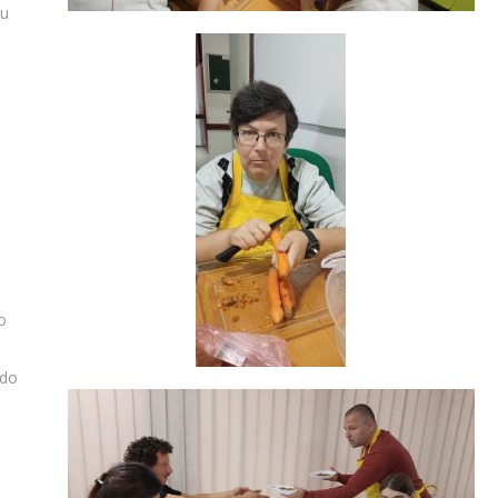
nu
o
ndo