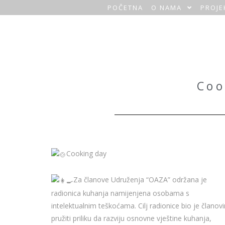
POČETNA
O NAMA
PROJE
O
a
z
a
Coo
H
o
m
Cooking day
e
Za članove Udruženja “OAZA” održana je
radionica kuhanja namijenjena osobama s
intelektualnim teškoćama. Cilj radionice bio je članov
pružiti priliku da razviju osnovne vještine kuhanja,