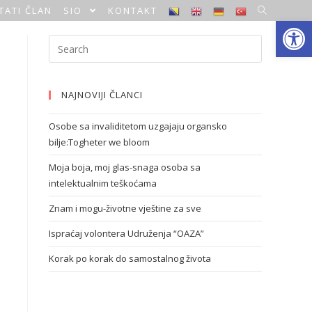
TATI ČLAN
SIO
KONTAKT
Open toolbar
NAJNOVIJI ČLANCI
Osobe sa invaliditetom uzgajaju organsko
bilje:Togheter we bloom
Moja boja, moj glas-snaga osoba sa
intelektualnim teškoćama
Znam i mogu-životne vještine za sve
Ispraćaj volontera Udruženja “OAZA”
Korak po korak do samostalnog života