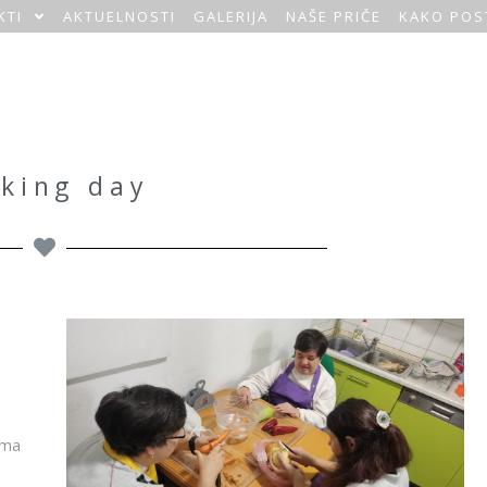
KTI
AKTUELNOSTI
GALERIJA
NAŠE PRIČE
KAKO POS
king day
ima