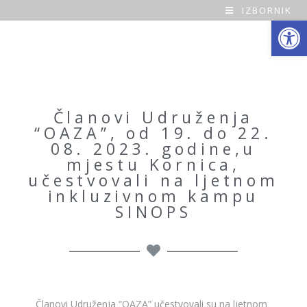
IZBORNIK
Open toolbar
O
a
z
a
Članovi Udruženja
“OAZA”, od 19. do 22.
H
08. 2023. godine,u
mjestu Kornica,
o
učestvovali na ljetnom
inkluzivnom kampu
m
SINOPS
e
Članovi Udruženja “OAZA” učestvovali su na ljetnom