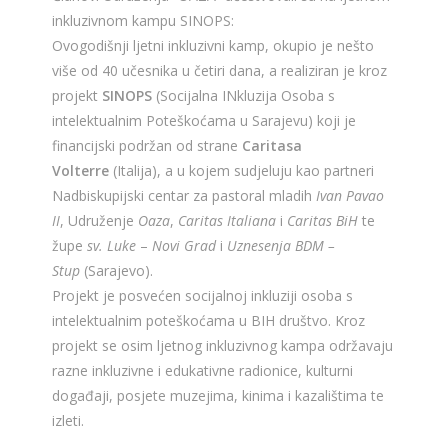
inkluzivnom kampu SINOPS:
Ovogodišnji ljetni inkluzivni kamp, okupio je nešto
više od 40 učesnika u četiri dana, a realiziran je kroz
projekt
SINOPS
(Socijalna INkluzija Osoba s
intelektualnim Poteškoćama u Sarajevu) koji je
financijski podržan od strane
Caritasa
Volterre
(Italija), a u kojem sudjeluju kao partneri
Nadbiskupijski centar za pastoral mladih
Ivan Pavao
II
, Udruženje
Oaza
,
Caritas Italiana
i
Caritas BiH
te
župe
sv. Luke
–
Novi Grad
i
Uznesenja BDM –
Stup
(Sarajevo).
Projekt je posvećen socijalnoj inkluziji osoba s
intelektualnim poteškoćama u BIH društvo. Kroz
projekt se osim ljetnog inkluzivnog kampa održavaju
razne inkluzivne i edukativne radionice, kulturni
događaji, posjete muzejima, kinima i kazalištima te
izleti.