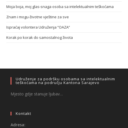
Moja boja, moj glas-snaga osoba sa intelektualnim teškoćama
Znam i mogu-životne vještine za sve
Ispraćaj volontera Udruženja “OAZA”
Korak po korak do samostalnog života
Udruženje za podršku osobama sa intelektualnim
teškoćama na području Kantona Sarajevo
Mjesto gdje stanuje ljubav…
Kontakt
Adresa: