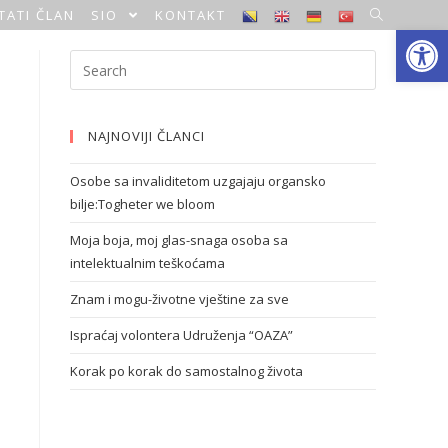
TATI ČLAN
SIO
KONTAKT
Open toolbar
NAJNOVIJI ČLANCI
Osobe sa invaliditetom uzgajaju organsko
bilje:Togheter we bloom
Moja boja, moj glas-snaga osoba sa
intelektualnim teškoćama
Znam i mogu-životne vještine za sve
Ispraćaj volontera Udruženja “OAZA”
Korak po korak do samostalnog života