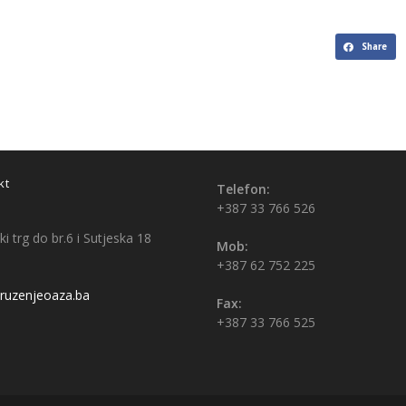
Share
kt
Telefon:
+387 33 766 526
i trg do br.6 i Sutjeska 18
Mob:
+387 62 752 225
uzenjeoaza.ba
Fax:
+387 33 766 525