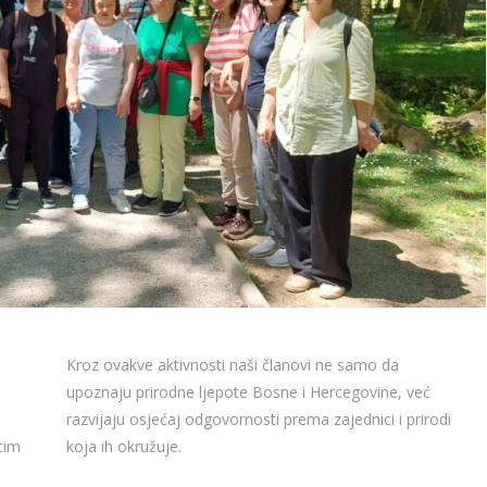
Kroz ovakve aktivnosti naši članovi ne samo da
upoznaju prirodne ljepote Bosne i Hercegovine, već
razvijaju osjećaj odgovornosti prema zajednici i prirodi
tim
koja ih okružuje.