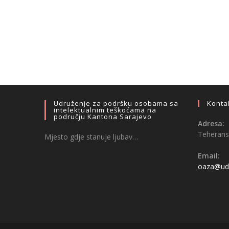
Udruženje za podršku osobama sa
Konta
intelektualnim teškoćama na
području Kantona Sarajevo
Adresa:
Teheransk
Mjesto gdje stanuje ljubav…
Email:
oaza@udr