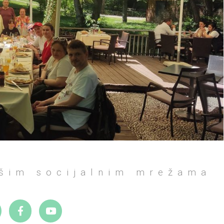
ašim socijalnim mrežama