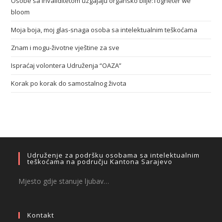
Osobe sa invaliditetom uzgajaju organsko bilje:Togheter we
bloom
Moja boja, moj glas-snaga osoba sa intelektualnim teškoćama
Znam i mogu-životne vještine za sve
Ispraćaj volontera Udruženja “OAZA”
Korak po korak do samostalnog života
Udruženje za podršku osobama sa intelektualnim
teškoćama na području Kantona Sarajevo
Mjesto gdje stanuje ljubav…
Kontakt