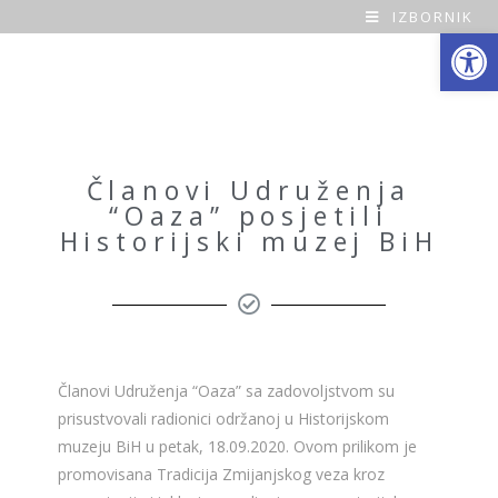
IZBORNIK
Open toolbar
O
a
z
a
Članovi Udruženja
“Oaza” posjetili
H
Historijski muzej BiH
o
m
e
Članovi Udruženja “Oaza” sa zadovoljstvom su
prisustvovali radionici održanoj u Historijskom
muzeju BiH u petak, 18.09.2020. Ovom prilikom je
promovisana Tradicija Zmijanjskog veza kroz