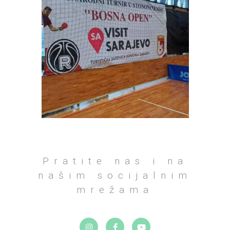
Pratite nas i na
našim socijalnim
mrežama