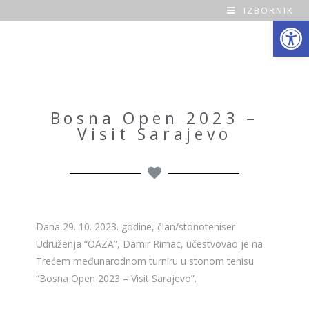
IZBORNIK
Open toolbar
O
a
z
a
Bosna Open 2023 –
Visit Sarajevo
H
o
m
e
Dana 29. 10. 2023. godine, član/stonoteniser
Udruženja “OAZA”, Damir Rimac, učestvovao je na
Trećem međunarodnom turniru u stonom tenisu
“Bosna Open 2023 – Visit Sarajevo”.