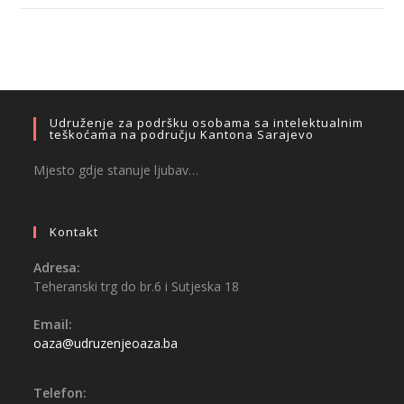
Udruženje za podršku osobama sa intelektualnim
teškoćama na području Kantona Sarajevo
Mjesto gdje stanuje ljubav…
Kontakt
Adresa:
Teheranski trg do br.6 i Sutjeska 18
Email:
oaza@udruzenjeoaza.ba
Telefon: