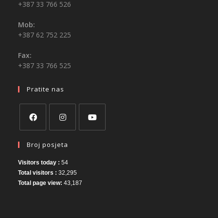
+387 33 766 526
Mob:
+387 62 752 225
Fax:
+387 33 766 525
Pratite nas
Broj posjeta
Visitors today :
54
Total visitors :
32,295
Total page view:
43,187