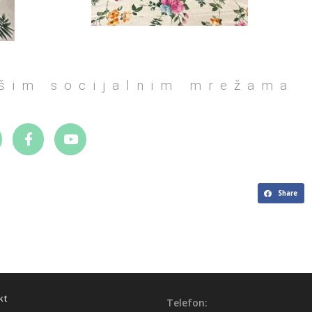
ašim socijalnim mrežama
Share
kt
Telefon: