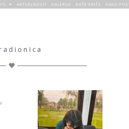
KTI
AKTUELNOSTI
GALERIJA
NAŠE PRIČE
KAKO POS
radionica
a