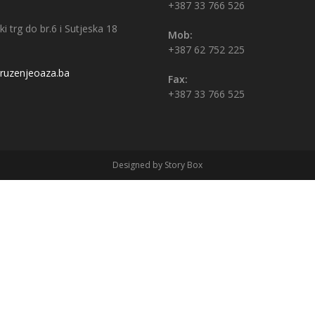
+387 33 766 526
i trg do br.6 i Sutjeska 18
Mob:
+387 62 752 225
uzenjeoaza.ba
Fax:
+387 33 766 525
Designed by Story Box