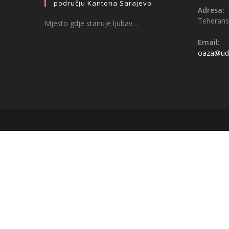
području Kantona Sarajevo
Adresa:
Teheransk
Mjesto gdje stanuje ljubav…
Email:
oaza@udr