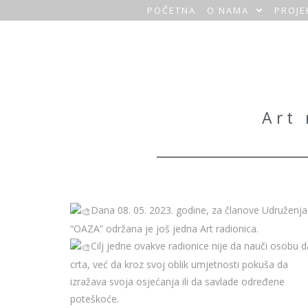
POČETNA
O NAMA
PROJE
O
a
z
a
Art 
H
o
m
Dana 08. 05. 2023. godine, za članove Udruženja
e
“OAZA” održana je još jedna Art radionica.
Cilj jedne ovakve radionice nije da nauči osobu d
crta, već da kroz svoj oblik umjetnosti pokuša da
izražava svoja osjećanja ili da savlade određene
poteškoće.