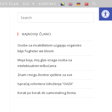
TATI ČLAN
SIO
KONTAKT
Open toolbar
NAJNOVIJI ČLANCI
Osobe sa invaliditetom uzgajaju organsko
bilje:Togheter we bloom
Moja boja, moj glas-snaga osoba sa
intelektualnim teškoćama
Znam i mogu-životne vještine za sve
Ispraćaj volontera Udruženja “OAZA”
Korak po korak do samostalnog života