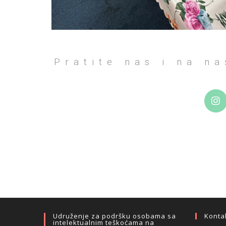
Pratite nas i na n
Udruženje za podršku osobama sa
Konta
intelektualnim teškoćama na