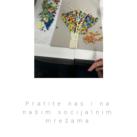
Pratite nas i na
našim socijalnim
mrežama