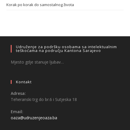
Korak po korak do samostalnog života
Udruženje za podršku osobama sa intelektualnim
teškoćama na području Kantona Sarajevo
Mjesto gdje stanuje ljubav…
Kontakt
Adresa:
Teheranski trg do br.6 i Sutjeska 18
Email:
oaza@udruzenjeoaza.ba