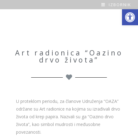
IZBORNIK
Open toolbar
O
a
z
a
Art radionica “Oazino
drvo života”
H
o
m
e
U proteklom periodu, za članove Udruženja “OAZA”
održane su Art radionice na kojima su izrađivali drvo
života od krep papira. Nazvali su ga “Oazino drvo
života”, kao simbol mudrosti i međusobne
povezanosti.