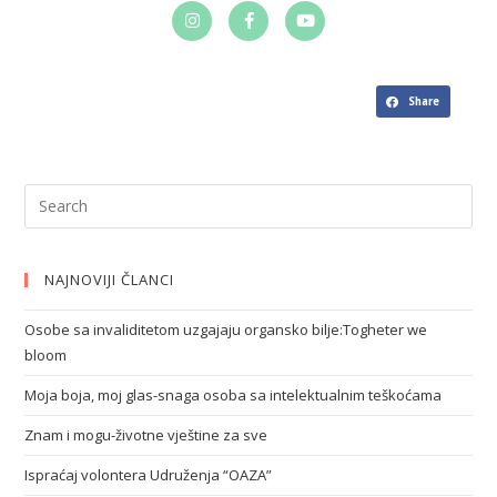
Share
NAJNOVIJI ČLANCI
Osobe sa invaliditetom uzgajaju organsko bilje:Togheter we
bloom
Moja boja, moj glas-snaga osoba sa intelektualnim teškoćama
Znam i mogu-životne vještine za sve
Ispraćaj volontera Udruženja “OAZA”