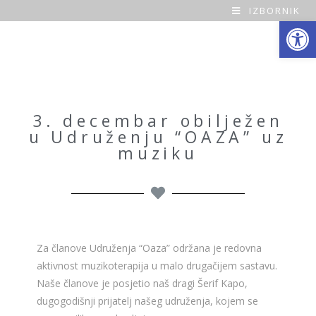
IZBORNIK
Open toolbar
O
a
z
a
3. decembar obilježen
u Udruženju “OAZA” uz
H
muziku
o
m
e
Za članove Udruženja “Oaza” održana je redovna
aktivnost muzikoterapija u malo drugačijem sastavu.
Naše članove je posjetio naš dragi Šerif Kapo,
dugogodišnji prijatelj našeg udruženja, kojem se