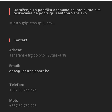
Udruženje za podršku osobama sa intelektualnim
teškoćama na području Kantona Sarajevo
Mjesto gdje stanuje ljubav…
Kontakt
Adresa:
Teheranski trg do br.6 i Sutjeska 18
Email:
oaza@udruzenjeoaza.ba
Telefon:
+387 33 766 526
Mob:
+387 62 752 225