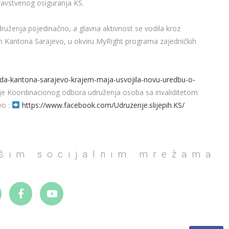
ravstvenog osiguranja KS.
uženja pojedinačno, a glavna aktivnost se vodila kroz
m Kantona Sarajevo, u okviru MyRight programa zajedničkih
ada-kantona-sarajevo-kraj
em-maja-usvojila-novu-ured
bu-o-
ije Koordinacionog odbora udruženja osoba sa invaliditetom
vo :
https://www.facebook.com/
Udruzenje.slijepih.KS/
ašim socijalnim mrežama