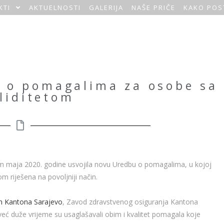
KTI
AKTUELNOSTI
GALERIJA
NAŠE PRIČE
KAKO POS
 o pomagalima za osobe sa
liditetom
em maja 2020. godine usvojila novu Uredbu o pomagalima, u kojoj
m riješena na povoljniji način.
om Kantona Sarajevo
, Zavod zdravstvenog osiguranja Kantona
 već duže vrijeme su usaglašavali obim
i kvalitet pomagala koje