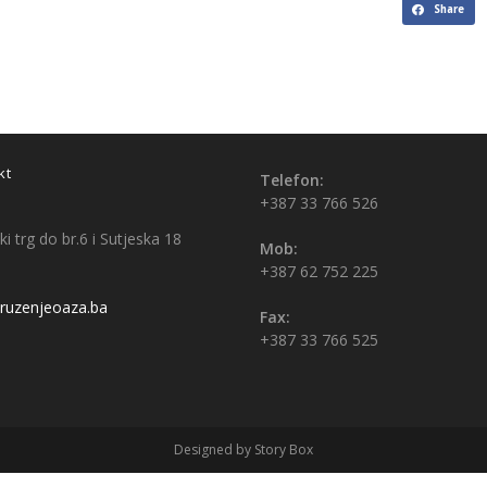
Share
kt
Telefon:
+387 33 766 526
i trg do br.6 i Sutjeska 18
Mob:
+387 62 752 225
uzenjeoaza.ba
Fax:
+387 33 766 525
Designed by Story Box