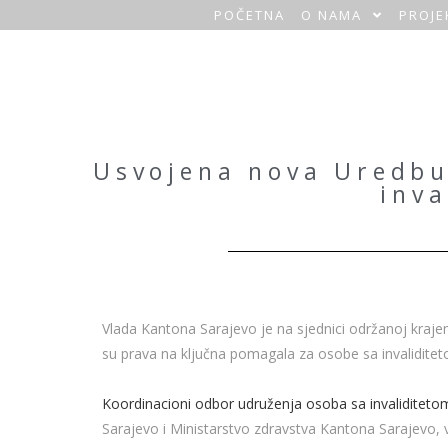
POČETNA
O NAMA
PROJE
O
a
z
a
Usvojena nova Uredbu
inva
H
o
m
e
Vlada Kantona Sarajevo je na sjednici održanoj kraj
su prava na ključna pomagala za osobe sa invaliditeto
Koordinacioni odbor udruženja osoba sa invaliditet
Sarajevo i Ministarstvo zdravstva Kantona Sarajevo,