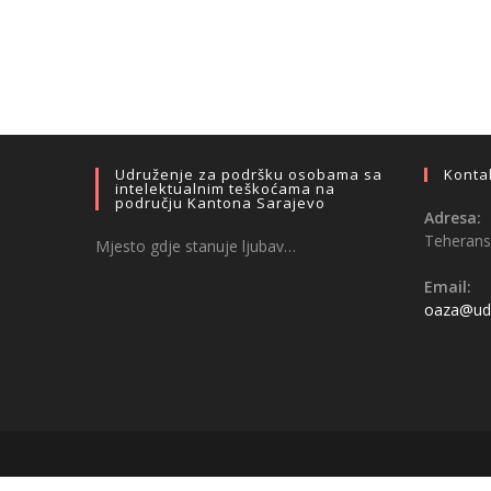
Udruženje za podršku osobama sa
Konta
intelektualnim teškoćama na
području Kantona Sarajevo
Adresa:
Teheransk
Mjesto gdje stanuje ljubav…
Email:
oaza@udr