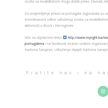
osobe sa invaliditetom mogu dobiti preko Zavoda zd
Za unapredjenje prava na pomagala zagovarala su udr
Koordinacioni odbor udruženja osoba sa invaliditeto
aktivnosti u Bosni i Hercegovini.
Više na slijedećem linku:
http://www.myright.ba/
vl
pomagalima
i na facebook stranici vodeće organizac
Kantona Sarajevo, Udruženja slijepih Kantona Saraje
Pratite nas i na n