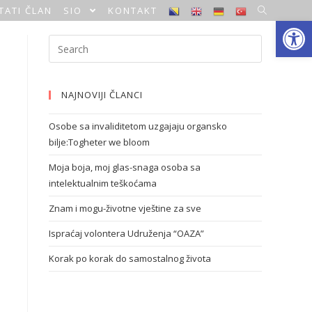
TATI ČLAN
SIO
KONTAKT
Open toolbar
NAJNOVIJI ČLANCI
Osobe sa invaliditetom uzgajaju organsko
bilje:Togheter we bloom
Moja boja, moj glas-snaga osoba sa
intelektualnim teškoćama
Znam i mogu-životne vještine za sve
Ispraćaj volontera Udruženja “OAZA”
Korak po korak do samostalnog života