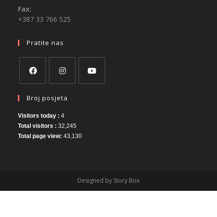
Fax:
+387 33 766 525
Pratite nas
Broj posjeta
Visitors today :
4
Total visitors :
32,245
Total page view:
43,130
Designed by Story Box