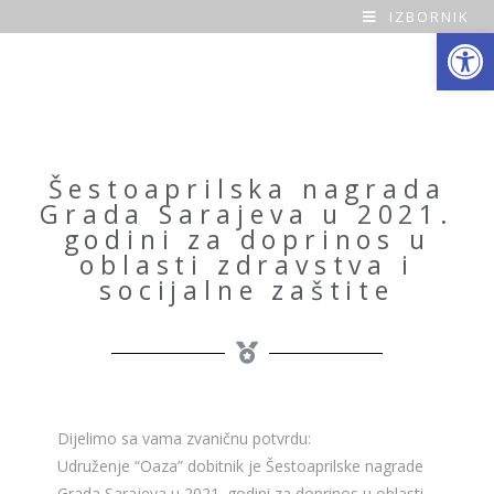
IZBORNIK
Open toolbar
O
a
z
a
Šestoaprilska nagrada
Grada Sarajeva u 2021.
H
godini za doprinos u
oblasti zdravstva i
o
socijalne zaštite
m
e
Dijelimo sa vama zvaničnu potvrdu:
Udruženje “Oaza” dobitnik je Šestoaprilske nagrade
Grada Sarajeva u 2021. godini za doprinos u oblasti