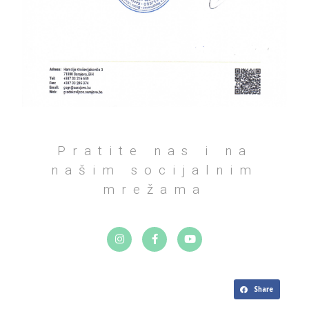
Pratite nas i na
našim socijalnim
mrežama
Share