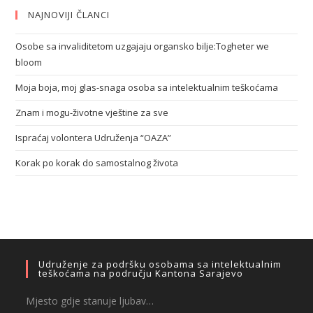
NAJNOVIJI ČLANCI
Osobe sa invaliditetom uzgajaju organsko bilje:Togheter we
bloom
Moja boja, moj glas-snaga osoba sa intelektualnim teškoćama
Znam i mogu-životne vještine za sve
Ispraćaj volontera Udruženja “OAZA”
Korak po korak do samostalnog života
Udruženje za podršku osobama sa intelektualnim
teškoćama na području Kantona Sarajevo
Mjesto gdje stanuje ljubav…