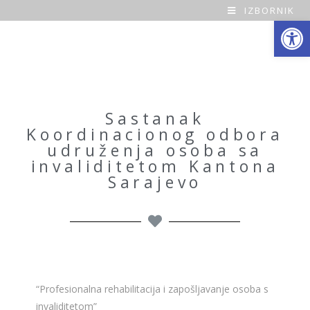
IZBORNIK
Open toolbar
O
a
z
a
Sastanak
Koordinacionog odbora
H
udruženja osoba sa
invaliditetom Kantona
o
Sarajevo
m
e
“Profesionalna rehabilitacija i zapošljavanje osoba s
invaliditetom”