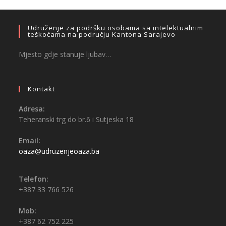
Udruženje za podršku osobama sa intelektualnim
teškoćama na području Kantona Sarajevo
Mjesto gdje stanuje ljubav…
Kontakt
Adresa:
Teheranski trg do br.6 i Sutjeska 18
Email:
oaza@udruzenjeoaza.ba
Telefon:
+387 33 766 526
Mob:
+387 62 752 225