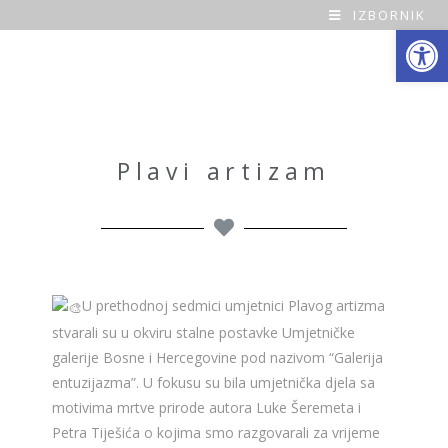
IZBORNIK
Open toolbar
O
a
z
a
Plavi artizam
H
o
m
U prethodnoj sedmici umjetnici Plavog artizma
e
stvarali su u okviru stalne postavke Umjetničke
galerije Bosne i Hercegovine pod nazivom “Galerija
entuzijazma”. U fokusu su bila umjetnička djela sa
motivima mrtve prirode autora Luke Šeremeta i
Petra Tiješića o kojima smo razgovarali za vrijeme