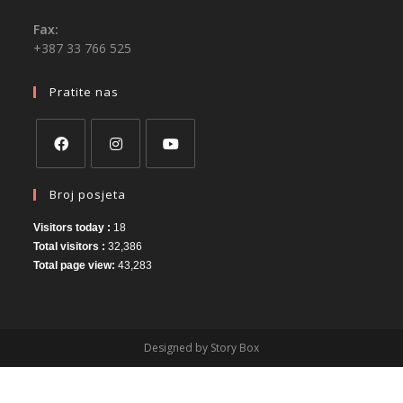
Fax:
+387 33 766 525
Pratite nas
Broj posjeta
Visitors today :
18
Total visitors :
32,386
Total page view:
43,283
Designed by Story Box