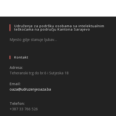
Udruženje za podršku osobama sa intelektualnim
teškoćama na području Kantona Sarajevo
Mjesto gdje stanuje ljubav…
Kontakt
Adresa:
Teheranski trg do br.6 i Sutjeska 18
Email:
oaza@udruzenjeoaza.ba
Telefon:
+387 33 766 526