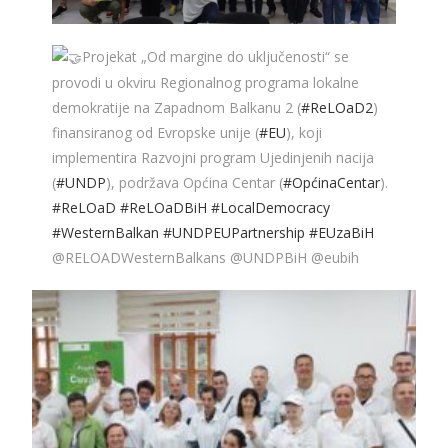
Projekat „Od margine do uključenosti“ se
provodi u okviru Regionalnog programa lokalne
demokratije na Zapadnom Balkanu 2 (
#ReLOaD2
)
finansiranog od Evropske unije (
#EU
), koji
implementira Razvojni program Ujedinjenih nacija
(
#UNDP
), podržava Općina Centar (
#OpćinaCentar
).
#ReLOaD
#ReLOaDBiH
#LocalDemocracy
#WesternBalkan
#UNDPEUPartnership
#EUzaBiH
@RELOADWesternBalkans @UNDPBiH @eubih