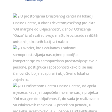
U prostorijama Društvenog centra na lokaciji
Općine Centar, u okviru devetomjesečnog projekta
“Od margine do uključenosti”, članovi Udruženja
“Oaza” izražavali su svoju maštu kroz izradu različitih
unikatnih, ukrasnih kutijica i nakita.
Također, kroz edukativnu radionicu
samopredstavljanja nastojimo poboljšati
kompetencije za samopuzdano predstavljanje svoje
persone, postignuća i sposobnosti kako bi se naši
članovi što bolje adaptirali i uključivali u lokalnu
zajednicu.
U Društvenom Centru Općine Centar, od aprila
mjeseca, kada je i započela implementacija projekta
“Od margine do uključenosti”, do sada je realizovano
50 edukativnih radionica. U proteklom periodu, u
prosjeku, učestvovalo je 25 osoba sa intelektualnim