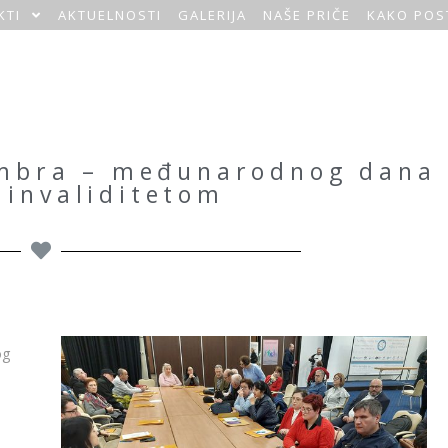
KTI
AKTUELNOSTI
GALERIJA
NAŠE PRIČE
KAKO POS
embra – međunarodnog dana
 invaliditetom
og