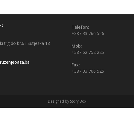
kt
Telefon:
+387 33 766 526
i trg do br.6 i Sutjeska 18
Mob:
+387 62 752 225
uzenjeoaza.ba
Fax:
+387 33 766 525
Designed by Story Box