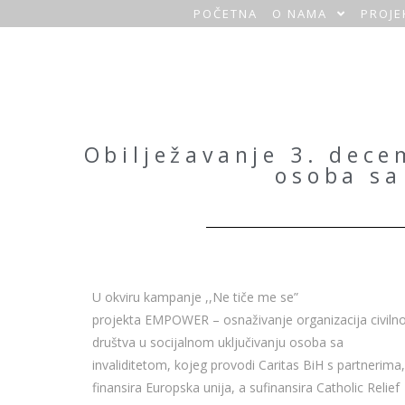
POČETNA
O NAMA
PROJE
O
a
z
a
Obilježavanje 3. dec
osoba sa
H
o
m
e
U okviru kampanje ,,Ne tiče me se”
projekta EMPOWER – osnaživanje organizacija civiln
društva u socijalnom uključivanju osoba sa
invaliditetom, kojeg provodi Caritas BiH s partnerima,
finansira Europska unija, a sufinansira Catholic Relief