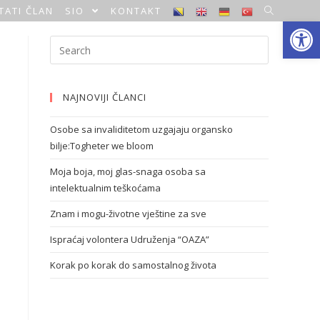
TATI ČLAN
SIO
KONTAKT
Open toolbar
NAJNOVIJI ČLANCI
Osobe sa invaliditetom uzgajaju organsko
bilje:Togheter we bloom
Moja boja, moj glas-snaga osoba sa
intelektualnim teškoćama
Znam i mogu-životne vještine za sve
Ispraćaj volontera Udruženja “OAZA”
Korak po korak do samostalnog života