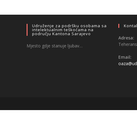
Udruženje za podršku osobama sa
Konta
intelektualnim teškoćama na
području Kantona Sarajevo
Adresa:
Teheransk
Mjesto gdje stanuje ljubav…
Email:
oaza@udr