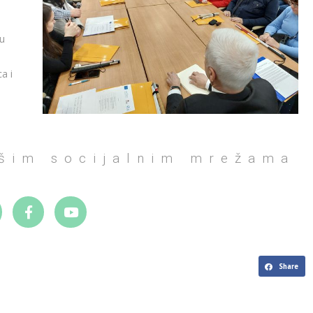
u
a i
ašim socijalnim mrežama
Share